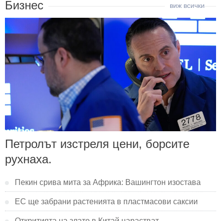
Бизнес
Петролът изстреля цени, борсите
рухнаха.
Пекин срива мита за Африка: Вашингтон изостава
ЕС ще забрани растенията в пластмасови саксии
Откритията на злато в Китай нарастват