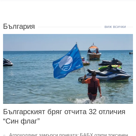
България
Българският бряг отчита 32 отличия
“Син флаг”
Агрохолдинг замърси почвата: БАБХ откри токсичен