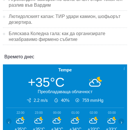
разлив във Вардим
Лютидолският капан: ТИР удари камион, шофьорът
дезертира.
Бляскава Коледна гала: как да организирате
незабравимо фирмено събитие
Времето днес
Tempe
+35°C
Преобладаваща облачност
2.2 m/s
40%
759
mmHg
22:00
23:00
00:00
01:00
02:00
03:00
04
‹
›
+35°C
+35°C
+34°C
+34°C
+33°C
+33°C
+3