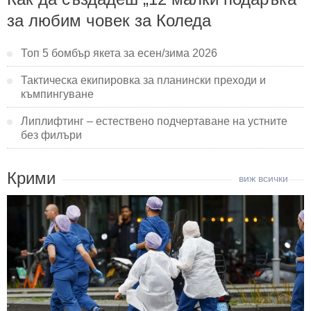
за любим човек за Коледа
Топ 5 бомбър якета за есен/зима 2026
Тактическа екипировка за планински преходи и
къмпингуване
Липлифтинг – естествено подчертаване на устните
без филъри
Крими