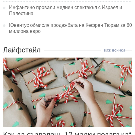
Инфантино провали медиен спектакъл с Израел и
Палестина
Ювентус обмисля продажбата на Кефрен Тюрам за 60
милиона евро
Лайфстайл
Как да създадеш „12 малки подаръка“