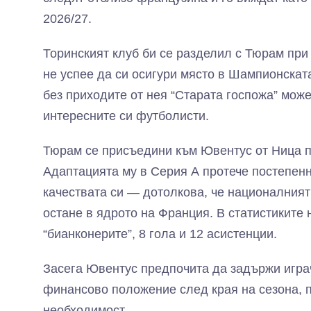
2026/27.
Торинският клуб би се разделил с Тюрам при
не успее да си осигури място в Шампионска
без приходите от нея “Старата госпожа” може
интересните си футболисти.
Тюрам се присъедини към Ювентус от Ница пр
Адаптацията му в Серия А протече постепенн
качествата си — дотолкова, че националният
остане в ядрото на Франция. В статистиките 
“бианконерите”, 8 гола и 12 асистенции.
Засега Ювентус предпочита да задържи играч
финансово положение след края на сезона, 
необходимост.