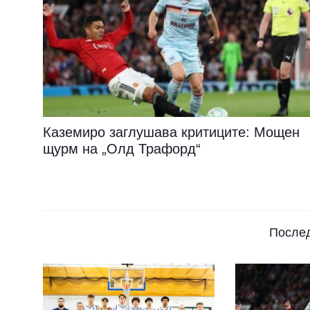
Каземиро заглушава критиците: Мощен
щурм на „Олд Трафорд“
После