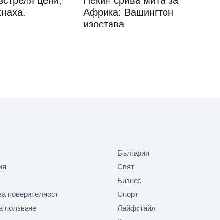
зстреля цени,
Пекин срива мита за
хнаха.
Африка: Вашингтон
изостава
България
ия
Свят
Бизнес
за поверителност
Спорт
а ползване
Лайфстайл