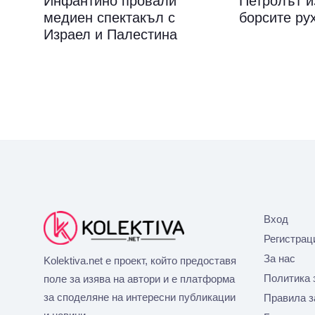
Инфантино провали
Петролът и
медиен спектакъл с
борсите ру
Израел и Палестина
Вход
Регистрац
За нас
Kolektiva.net е проект, който предоставя
Политика 
поле за изява на автори и е платформа
за споделяне на интересни публикации
Правила з