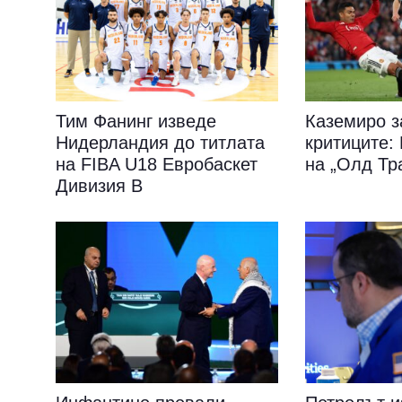
Тим Фанинг изведе
Каземиро з
Нидерландия до титлата
критиците
на FIBA U18 Евробаскет
на „Олд Тр
Дивизия B