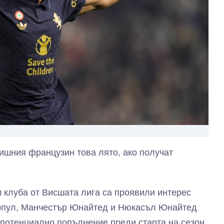
дишния французин това лято, ако получат
и клуба от Висшата лига са проявили интерес
рпул, Манчестър Юнайтед и Нюкасъл Юнайтед
 потенциално попълнение преди старта на сезон