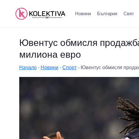
Новини
България
Свят
Ювентус обмисля продажба
милиона евро
Начало
-
Новини
-
Спорт
-
Ювентус обмисля продаж