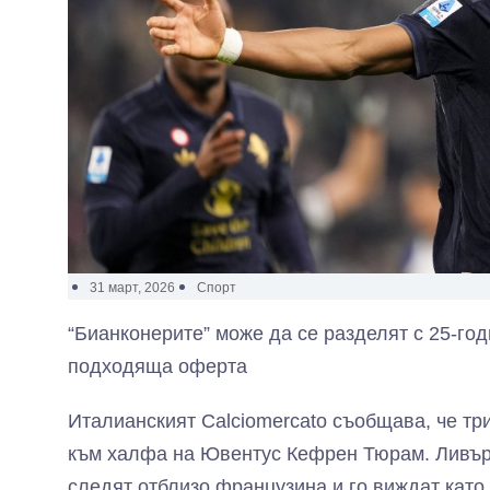
31 март, 2026
Спорт
“Бианконерите” може да се разделят с 25-го
подходяща оферта
Италианският Calciomercato съобщава, че тр
към халфа на Ювентус Кефрен Тюрам. Ливъ
следят отблизо французина и го виждат като