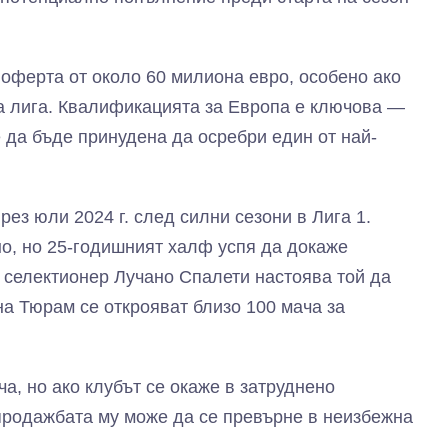
 оферта от около 60 милиона евро, особено ако
та лига. Квалификацията за Европа е ключова —
 да бъде принудена да осребри един от най-
ез юли 2024 г. след силни сезони в Лига 1.
о, но 25-годишният халф успя да докаже
 селектионер Лучано Спалети настоява той да
на Тюрам се открояват близо 100 мача за
а, но ако клубът се окаже в затруднено
продажбата му може да се превърне в неизбежна