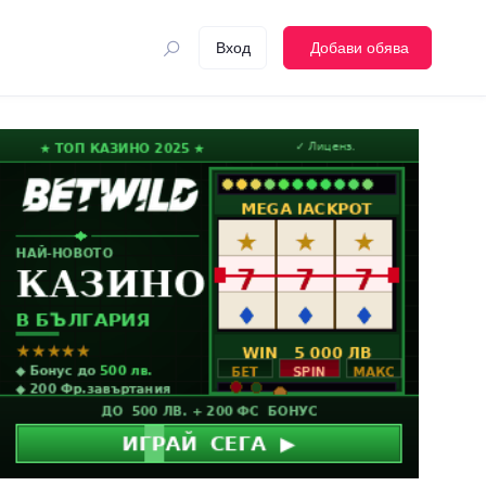
Вход
Добави обява