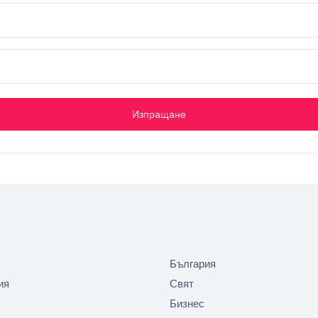
Изпращане
България
ия
Свят
Бизнес