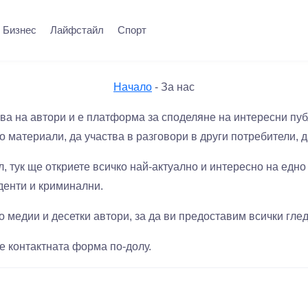
Бизнес
Лайфстайл
Спорт
Начало
-
За нас
изява на автори и е платформа за споделяне на интересни пу
о материали, да участва в разговори в други потребители, 
ел, тук ще откриете всичко най-актуално и интересно на едн
иденти и криминални.
 медии и десетки автори, за да ви предоставим всички глед
е контактната форма по-долу.