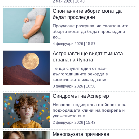
2 май 2026 | 16:43
Спонтанните аборти могат да
бъдат проследени
Проучване разкрива, че спонтанните
аборти могат да бъдат проследени
до...
4 февруари 2026 | 15:57
Астронавти ще видят тъмната
страна на Луната
Те ще счупят един от най-
дългогодишните рекорди в
космическите изследвания....
3 февруари 2026 | 16:50
Синдромът на Аспергер
Невролог подчертава стойността на
подходящата клинична подкрепа и
уважението към...
2 февруари 2026 | 15:43
Менопаузата причинява