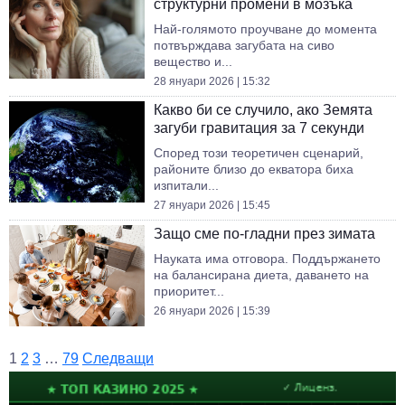
структурни промени в мозъка
Най-голямото проучване до момента
потвърждава загубата на сиво
вещество и...
28 януари 2026 | 15:32
Какво би се случило, ако Земята
загуби гравитация за 7 секунди
Според този теоретичен сценарий,
районите близо до екватора биха
изпитали...
27 януари 2026 | 15:45
Защо сме по-гладни през зимата
Науката има отговора. Поддържането
на балансирана диета, даването на
приоритет...
26 януари 2026 | 15:39
1
2
3
…
79
Следващи