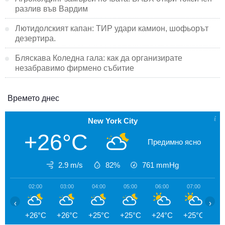
разлив във Вардим
Лютидолският капан: ТИР удари камион, шофьорът
дезертира.
Бляскава Коледна гала: как да организирате
незабравимо фирмено събитие
Времето днес
New York City
+26°C
Предимно ясно
2.9 m/s
82%
761
mmHg
02:00
03:00
04:00
05:00
06:00
07:00
08
‹
›
+26°C
+26°C
+25°C
+25°C
+24°C
+25°C
+2