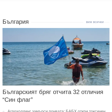
България
Българският бряг отчита 32 отличия
“Син флаг”
Агрохолдинг замърси почвата: БАБХ откри токсичен