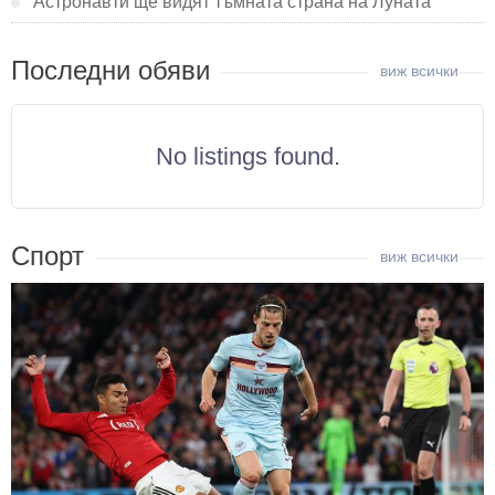
Астронавти ще видят тъмната страна на Луната
Последни обяви
No listings found.
Спорт