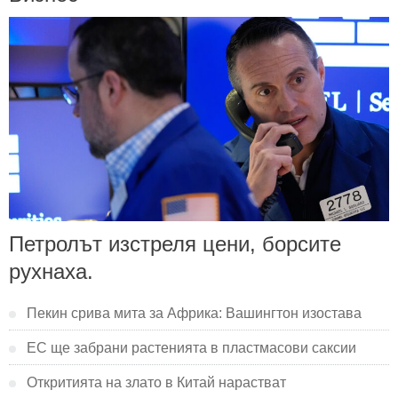
Петролът изстреля цени, борсите
рухнаха.
Пекин срива мита за Африка: Вашингтон изостава
ЕС ще забрани растенията в пластмасови саксии
Откритията на злато в Китай нарастват