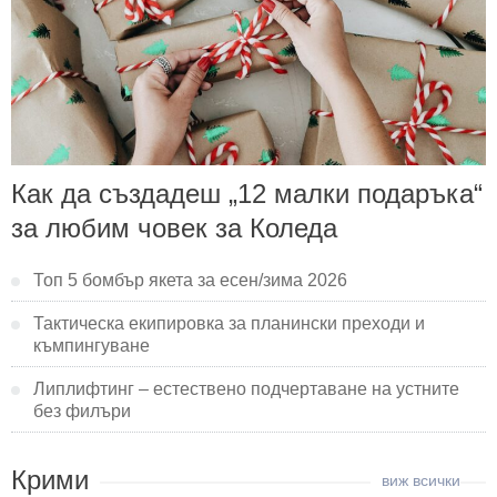
Как да създадеш „12 малки подаръка“
за любим човек за Коледа
Топ 5 бомбър якета за есен/зима 2026
Тактическа екипировка за планински преходи и
къмпингуване
Липлифтинг – естествено подчертаване на устните
без филъри
Крими