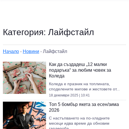
Категория:
Лайфстайл
Начало
-
Новини
-
Лайфстайл
Как да създадеш „12 малки
подаръка“ за любим човек за
Коледа
Коледа е празник на топлината,
споделените мигове и жестовете от...
18 декември 2025 | 10:41
Топ 5 бомбър якета за есен/зима
2026
С настъпването на по-хладните
месеци идва време да обновим
гардероба...