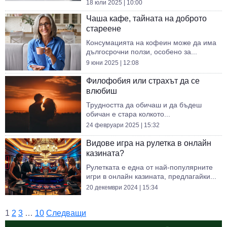
18 юли 2025 | 10:00
Чаша кафе, тайната на доброто
стареене
Консумацията на кофеин може да има
дългосрочни ползи, особено за...
9 юни 2025 | 12:08
Филофобия или страхът да се
влюбиш
Трудността да обичаш и да бъдеш
обичан е стара колкото...
24 февруари 2025 | 15:32
Видове игра на рулетка в онлайн
казината?
Рулетката е една от най-популярните
игри в онлайн казината, предлагайки...
20 декември 2024 | 15:34
1
2
3
…
10
Следващи