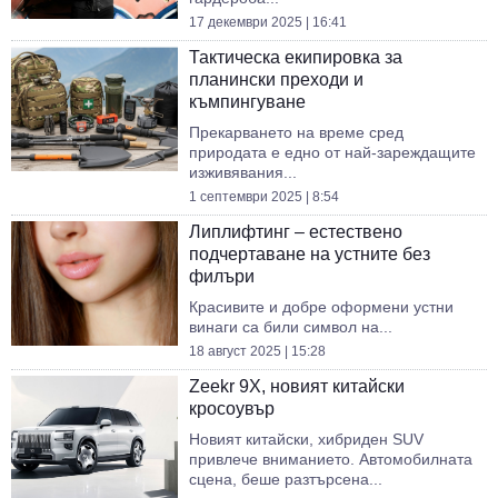
17 декември 2025 | 16:41
Тактическа екипировка за
планински преходи и
къмпингуване
Прекарването на време сред
природата е едно от най-зареждащите
изживявания...
1 септември 2025 | 8:54
Липлифтинг – естествено
подчертаване на устните без
филъри
Красивите и добре оформени устни
винаги са били символ на...
18 август 2025 | 15:28
Zeekr 9X, новият китайски
кросоувър
Новият китайски, хибриден SUV
привлече вниманието. Автомобилната
сцена, беше разтърсена...