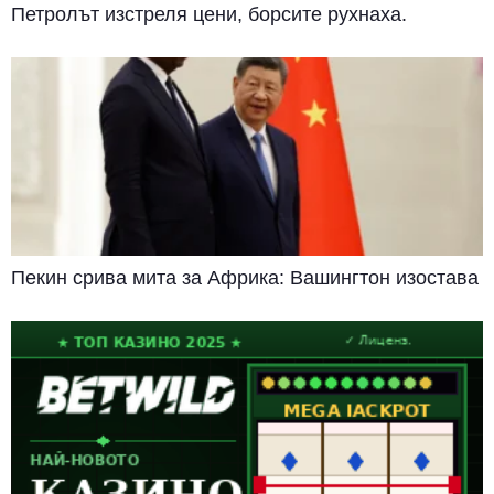
Петролът изстреля цени, борсите рухнаха.
Пекин срива мита за Африка: Вашингтон изостава