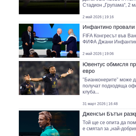
Стадион „Групама“, 2 м
2 май 2026 | 19:16
Инфантино провали 
FIFA Конгресът във Ва
ФИФА Джани Инфантино 
2 май 2026 | 19:06
Ювентус обмисля пр
евро
"Бианконерите" може да
получат подходяща офе
клуба...
31 март 2026 | 16:48
Дженсън Бътън разкр
Той ще се опита да пом
е смятал за „най-добрия