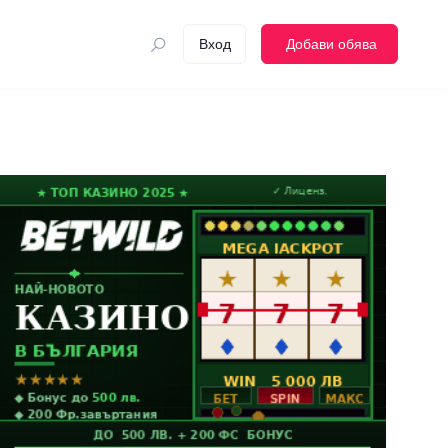
Вход
Добави обява