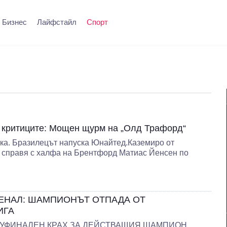
Бизнес
Лайфстайл
Спорт
 критиците: Мощен щурм на „Олд Трафорд“
ка. Бразилецът напуска Юнайтед.Каземиро от
 справя с халфа на Брентфорд Матиас Йенсен по
ЕНАЛ: ШАМПИОНЪТ ОТПАДА ОТ
ИГА
. ПОЛУФИНАЛЕН КРАХ ЗА ДЕЙСТВАЩИЯ ШАМПИОН