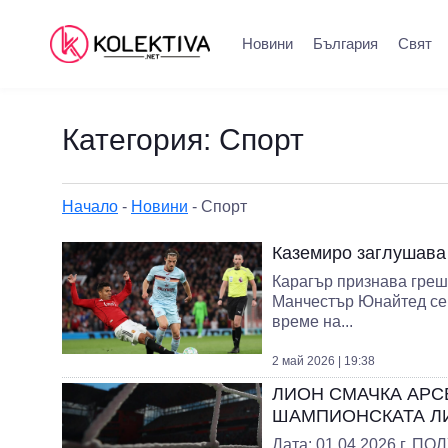
Новини
България
Свят
Категория:
Спорт
Начало
-
Новини
-
Спорт
Каземиро заглушава
Карагър признава греш
Манчестър Юнайтед се
време на...
2 май 2026 | 19:38
ЛИОН СМАЧКА АРС
ШАМПИОНСКАТА Л
Дата: 01.04.2026 г