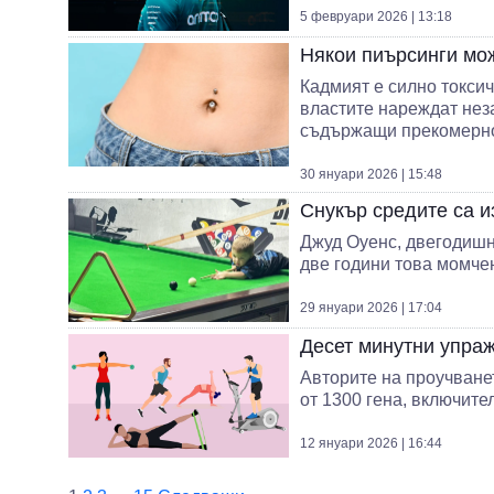
5 февруари 2026 | 13:18
Някои пиърсинги мо
Кадмият е силно токсич
властите нареждат нез
съдържащи прекомерно
30 януари 2026 | 15:48
Снукър средите са 
Джуд Оуенс, двегодишно
две години това момчен
29 януари 2026 | 17:04
Десет минутни упра
Авторите на проучване
от 1300 гена, включите
12 януари 2026 | 16:44