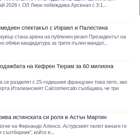
ай 2026 г. ОЛ Лион побеждава Арсенал с 3:1...
медиен спектакъл с Израел и Палестина
нкувър стана арена на публичен резил Президентът на
обяви кандидатура за трети пълен мандат...
одажбата на Кефрен Тюрам за 60 милиона
 се разделят с 25-годишния французин това лято, ако
рта Италианският Calciomercato съобщава, че три
ива истинската си роля в Астън Мартин
огне на Фернандо Алонсо. Астурският пилот винаги го
 съотборник“, който е...