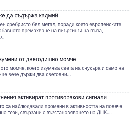
же да съдържа кадмий
ен сребристо бял метал, поради което европейските
абавното премахване на пиърсинги на пъпа,
...
изумени от двегодишно момче
то момче, което изумява света на снукъра и само на
це вече държи два световни...
жнения активират противоракови сигнали
то са наблюдавали промени в активността на повече
лно тези, свързани с възстановяването на ДНК....