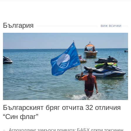
България
Българският бряг отчита 32 отличия
“Син флаг”
Агрохолдинг замърси почвата: БАБХ откри токсичен