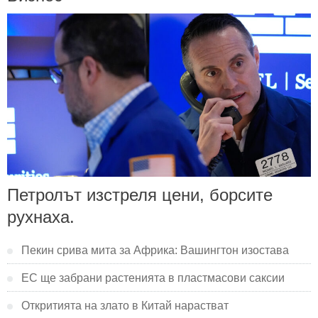
Петролът изстреля цени, борсите
рухнаха.
Пекин срива мита за Африка: Вашингтон изостава
ЕС ще забрани растенията в пластмасови саксии
Откритията на злато в Китай нарастват