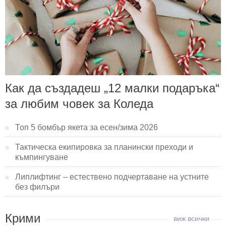
Как да създадеш „12 малки подаръка“
за любим човек за Коледа
Топ 5 бомбър якета за есен/зима 2026
Тактическа екипировка за планински преходи и
къмпингуване
Липлифтинг – естествено подчертаване на устните
без филъри
Крими