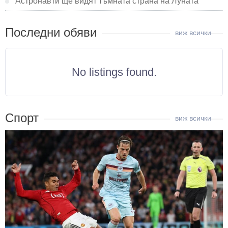
Астронавти ще видят тъмната страна на Луната
Последни обяви
No listings found.
Спорт