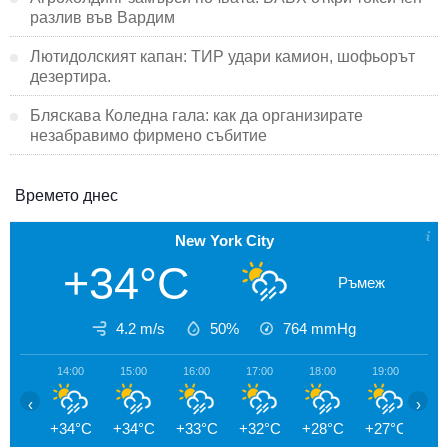
разлив във Вардим
Лютидолският капан: ТИР удари камион, шофьорът
дезертира.
Бляскава Коледна гала: как да организирате
незабравимо фирмено събитие
Времето днес
New York City
+34°C
Ръмеж
4.2 m/s
50%
764
mmHg
14:00
15:00
16:00
17:00
18:00
19:00
20
‹
›
+34°C
+34°C
+33°C
+32°C
+28°C
+27°C
+2