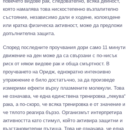
повечето видове рак, следователно, всяка дейност,
която намалява това нискостепенно възпалително
състояние, независимо дали е ходене, колоездене
или кратка физическа активност, може да предложи
допълнителна защита.
Според последните проучвания дори само 11 минути
движение на ден може да са свързани с по-нисък
риск от някои видове рак и обща смъртност. В
проучването на Оридж, еднократно интензивно
упражнение е било достатъчно, за да произведе
измерими ефекти върху плазмените молекули. Това
не означава, че една единствена тренировка „лекува“
рака, а по-скоро, че всяка тренировка е от значение и
че тялото реагира бързо. Организмът интерпретира
активността като стимул, който активира защитни и
възстановителни пътища. Това не означава, че една