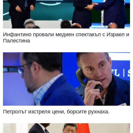
Инфантино провали медиен спектакъл с Израел и
Палестина
Петролът изстреля цени, борсите рухнаха.