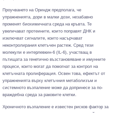
Проучването на Ориндж предполага, че
упражненията, дори в малки дози, незабавно
променят биохимичната среда на кръвта. Те
увеличават протеините, които поправят ДНК и
изключват сигналите, които насърчават
неконтролирания клетъчен растеж. Сред тези
молекули е интерлевкин-6 (IL-6), участващ в
пътищата за генетично възстановяване и имунните
процеси, които могат да помогнат за контрол на
клетъчната пролиферация. Освен това, ефектът от
упражненията върху клетъчния метаболизъм и
системното възпаление може да допринесе за по-
враждебна среда за раковите клетки.
Хроничното възпаление е известен рисков фактор за