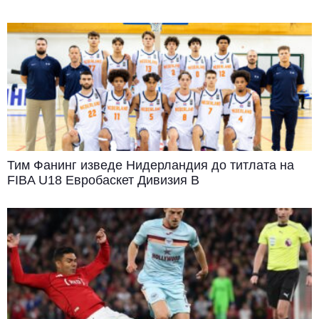
Тим Фанинг изведе Нидерландия до титлата на
FIBA U18 Евробаскет Дивизия B