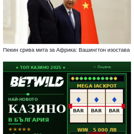
Пекин срива мита за Африка: Вашингтон изостава