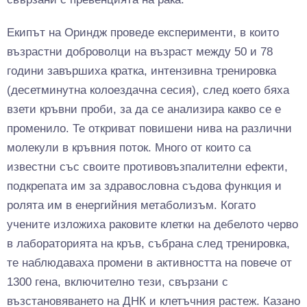
Екипът на Ориндж проведе експерименти, в които
възрастни доброволци на възраст между 50 и 78
години завършиха кратка, интензивна тренировка
(десетминутна колоездачна сесия), след което бяха
взети кръвни проби, за да се анализира какво се е
променило. Те откриват повишени нива на различни
молекули в кръвния поток. Много от които са
известни със своите противовъзпалителни ефекти,
подкрепата им за здравословна съдова функция и
ролята им в енергийния метаболизъм. Когато
учените изложиха раковите клетки на дебелото черво
в лабораторията на кръв, събрана след тренировка,
те наблюдаваха промени в активността на повече от
1300 гена, включително тези, свързани с
възстановяването на ДНК и клетъчния растеж. Казано