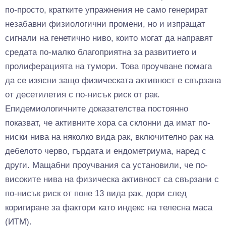
по-просто, кратките упражнения не само генерират
незабавни физиологични промени, но и изпращат
сигнали на генетично ниво, които могат да направят
средата по-малко благоприятна за развитието и
пролиферацията на тумори. Това проучване помага
да се изясни защо физическата активност е свързана
от десетилетия с по-нисък риск от рак.
Епидемиологичните доказателства постоянно
показват, че активните хора са склонни да имат по-
ниски нива на няколко вида рак, включително рак на
дебелото черво, гърдата и ендометриума, наред с
други. Мащабни проучвания са установили, че по-
високите нива на физическа активност са свързани с
по-нисък риск от поне 13 вида рак, дори след
коригиране за фактори като индекс на телесна маса
(ИТМ).