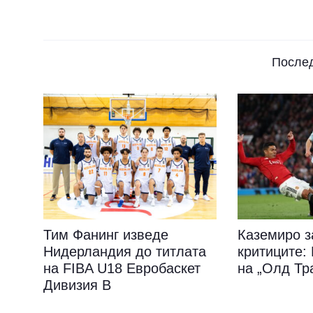
После
Тим Фанинг изведе
Каземиро з
Нидерландия до титлата
критиците
на FIBA U18 Евробаскет
на „Олд Тр
Дивизия B