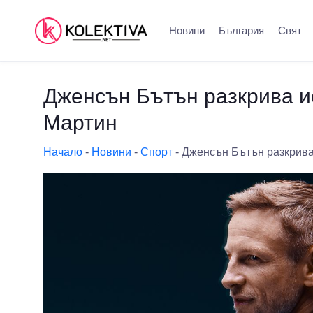
Новини
България
Свят
Дженсън Бътън разкрива ис
Мартин
Начало
-
Новини
-
Спорт
-
Дженсън Бътън разкрива