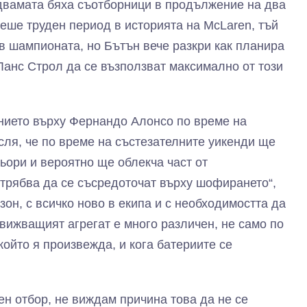
 двамата бяха съотборници в продължение на два
беше труден период в историята на McLaren, тъй
 в шампионата, но Бътън вече разкри как планира
Ланс Строл да се възползват максимално от този
нието върху Фернандо Алонсо по време на
сля, че по време на състезателните уикенди ще
ьори и вероятно ще облекча част от
 трябва да се съсредоточат върху шофирането“,
зон, с всичко ново в екипа и с необходимостта да
движващият агрегат е много различен, не само по
който я произвежда, и кога батериите се
ен отбор, не виждам причина това да не се