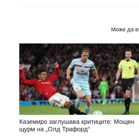
Може да в
Каземиро заглушава критиците: Мощен
щурм на „Олд Трафорд“