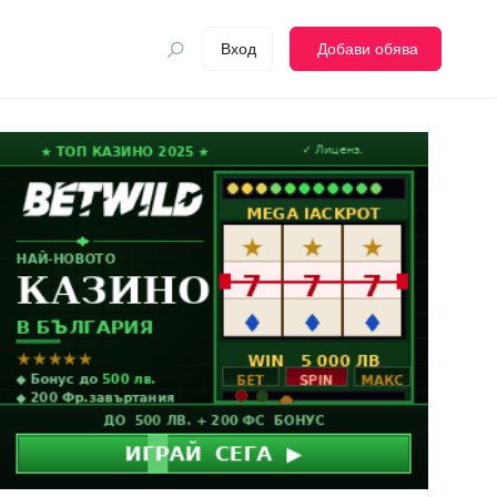
Вход
Добави обява