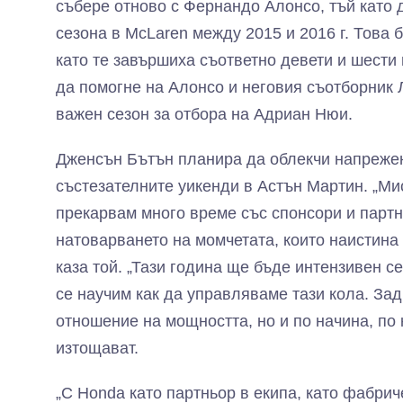
събере отново с Фернандо Алонсо, тъй като
сезона в McLaren между 2015 и 2016 г. Това 
като те завършиха съответно девети и шести
да помогне на Алонсо и неговия съотборник 
важен сезон за отбора на Адриан Нюи.
Дженсън Бътън планира да облекчи напреже
състезателните уикенди в Астън Мартин. „Ми
прекарвам много време със спонсори и партн
натоварването на момчетата, които наистина
каза той. „Тази година ще бъде интензивен се
се научим как да управляваме тази кола. За
отношение на мощността, но и по начина, по 
изтощават.
„С Honda като партньор в екипа, като фабрич