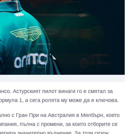
со. Астурският пилот винаги го е смятал за
ормула 1, а сега ролята му може да е ключова.
лно с Гран При на Австралия в Мелбърн, което
мпания, пълна с промени, за които отборите се
нерира значително вълнение. За този сезон,