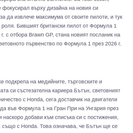
е фокусирал върху дизайна на новия си
за да извлече максимума от своите пилоти, и тук
 роля. Бившият британски пилот от Формула 1
г. с отбора Brawn GP, стана новият посланик на
Световното първенство по Формула 1 през 2026 г.
е подкрепа на медийните, търговските и
лата си състезателна кариера Бътън, световният
дничество с Honda, сега доставчик на двигатели
беда във Формула 1 на Гран При на Унгария през
 и наскоро добави към списъка си с постижения,
 също с Honda. Това означава, че Бътън ще се