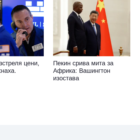
зстреля цени,
Пекин срива мита за
хнаха.
Африка: Вашингтон
изостава