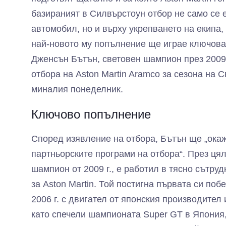
базираният в Силвърстоун отбор не само се 
автомобил, но и върху укрепването на екипа, 
най-новото му попълнение ще играе ключова
Дженсън Бътън, световен шампион през 2009 
отбора на Aston Martin Aramco за сезона на 
миналия понеделник.
Ключово попълнение
Според изявление на отбора, Бътън ще „окаж
партньорските програми на отбора“. През ця
шампион от 2009 г., е работил в тясно сътру
за Aston Martin. Той постигна първата си по
2006 г. с двигател от японския производител
като спечели шампионата Super GT в Япония,