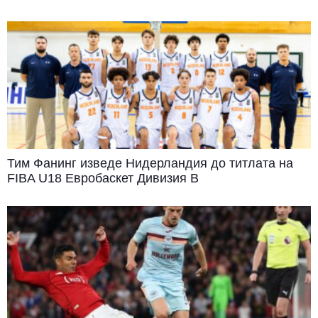
Тим Фанинг изведе Нидерландия до титлата на
FIBA U18 Евробаскет Дивизия B