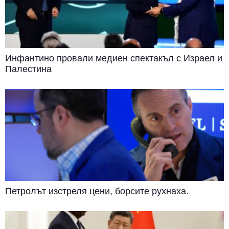
Инфантино провали медиен спектакъл с Израел и
Палестина
Петролът изстреля цени, борсите рухнаха.