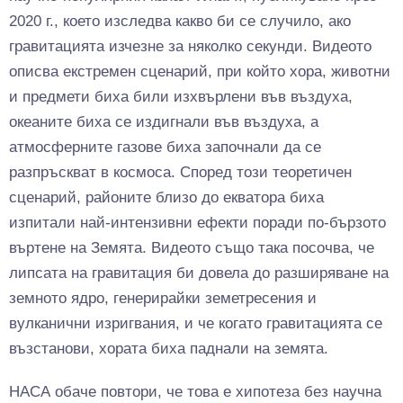
2020 г., което изследва какво би се случило, ако
гравитацията изчезне за няколко секунди. Видеото
описва екстремен сценарий, при който хора, животни
и предмети биха били изхвърлени във въздуха,
океаните биха се издигнали във въздуха, а
атмосферните газове биха започнали да се
разпръскват в космоса. Според този теоретичен
сценарий, районите близо до екватора биха
изпитали най-интензивни ефекти поради по-бързото
въртене на Земята. Видеото също така посочва, че
липсата на гравитация би довела до разширяване на
земното ядро, генерирайки земетресения и
вулканични изригвания, и че когато гравитацията се
възстанови, хората биха паднали на земята.
НАСА обаче повтори, че това е хипотеза без научна