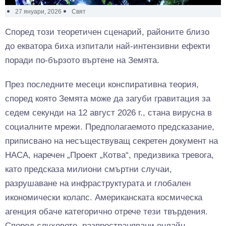
27 януари, 2026
Свят
Според този теоретичен сценарий, районите близо
до екватора биха изпитали най-интензивни ефекти
поради по-бързото въртене на Земята.
През последните месеци конспиративна теория,
според която Земята може да загуби гравитация за
седем секунди на 12 август 2026 г., стана вирусна в
социалните мрежи. Предполагаемото предсказание,
приписвано на несъществуващ секретен документ на
НАСА, наречен „Проект „Котва“, предизвика тревога,
като предсказа милиони смъртни случаи,
разрушаване на инфраструктурата и глобален
икономически колапс. Американската космическа
агенция обаче категорично отрече тези твърдения.
Според слуховете, разпространявани онлайн,