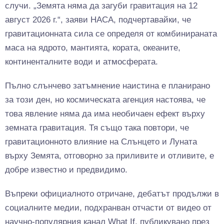
случи. „Земята няма да загуби гравитация на 12
август 2026 г.“, заяви НАСА, подчертавайки, че
гравитационната сила се определя от комбинираната
маса на ядрото, мантията, кората, океаните,
континенталните води и атмосферата.
Пълно слънчево затъмнение наистина е планирано
за този ден, но космическата агенция настоява, че
това явление няма да има необичаен ефект върху
земната гравитация. Тя също така повтори, че
гравитационното влияние на Слънцето и Луната
върху Земята, отговорно за приливите и отливите, е
добре известно и предвидимо.
Въпреки официалното отричане, дебатът продължи в
социалните медии, подхранван отчасти от видео от
научно-популярния канал What If, публикувано през