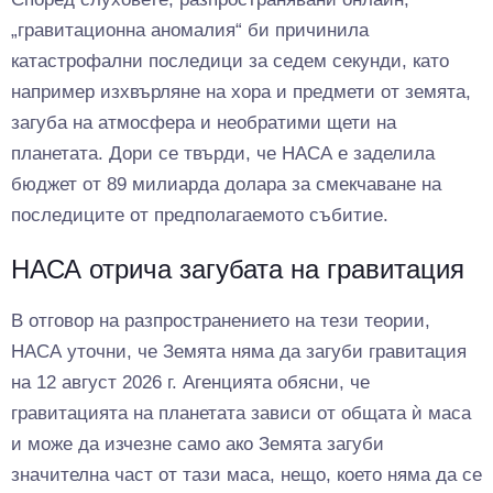
„гравитационна аномалия“ би причинила
катастрофални последици за седем секунди, като
например изхвърляне на хора и предмети от земята,
загуба на атмосфера и необратими щети на
планетата. Дори се твърди, че НАСА е заделила
бюджет от 89 милиарда долара за смекчаване на
последиците от предполагаемото събитие.
НАСА отрича загубата на гравитация
В отговор на разпространението на тези теории,
НАСА уточни, че Земята няма да загуби гравитация
на 12 август 2026 г. Агенцията обясни, че
гравитацията на планетата зависи от общата ѝ маса
и може да изчезне само ако Земята загуби
значителна част от тази маса, нещо, което няма да се