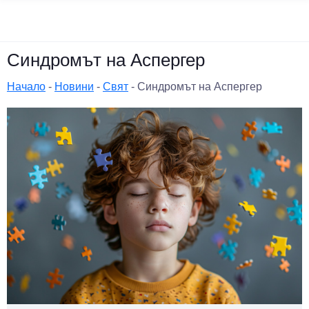
Синдромът на Аспергер
Начало
-
Новини
-
Свят
-
Синдромът на Аспергер