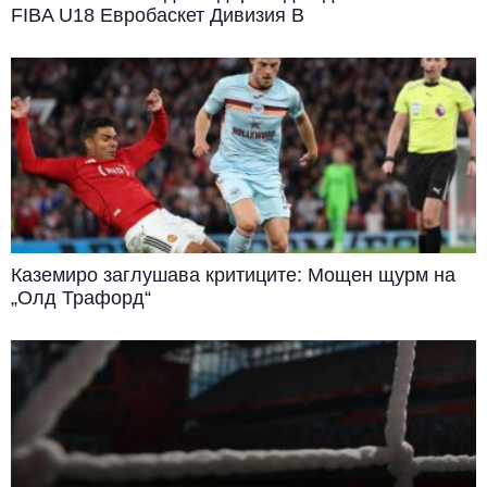
FIBA U18 Евробаскет Дивизия B
Каземиро заглушава критиците: Мощен щурм на
„Олд Трафорд“