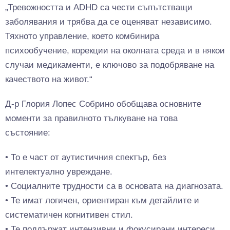
„Тревожността и ADHD са чести съпътстващи
заболявания и трябва да се оценяват независимо.
Тяхното управление, което комбинира
психообучение, корекции на околната среда и в някои
случаи медикаменти, е ключово за подобряване на
качеството на живот.“
Д-р Глория Лопес Собрино обобщава основните
моменти за правилното тълкуване на това
състояние:
• То е част от аутистичния спектър, без
интелектуално увреждане.
• Социалните трудности са в основата на диагнозата.
• Те имат логичен, ориентиран към детайлите и
систематичен когнитивен стил.
• Те поддържат интензивни и фокусирани интереси