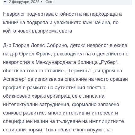
2 февруари, 2026
Свят
Невролог подчертава стойността на подходящата
клинична подкрепа и уважението към начина, по
който човек възприема света
Д-р Глория Лопес Собрино, детски невролог в екипа
на д-р Ориол Франч, ръководител на отделението по
неврология в Международната болница „Рубер“,
обяснява това състояние. „Терминът „синдром на
Аспергер“ се използва за описание на често срещан
профил в рамките на аутистичния спектър,
обикновено характеризиращ се с липса на
интелектуални затруднения, формално запазено
езиково развитие, много интензивни интереси и
специфичен начин на тълкуване на имплицитните
социални норми. Това обаче е континуум със