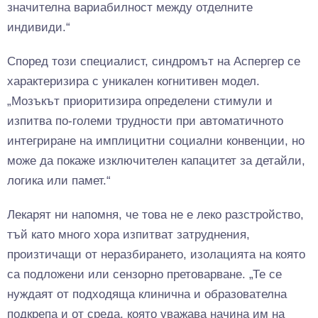
значителна вариабилност между отделните
индивиди.“
Според този специалист, синдромът на Аспергер се
характеризира с уникален когнитивен модел.
„Мозъкът приоритизира определени стимули и
изпитва по-големи трудности при автоматичното
интегриране на имплицитни социални конвенции, но
може да покаже изключителен капацитет за детайли,
логика или памет.“
Лекарят ни напомня, че това не е леко разстройство,
тъй като много хора изпитват затруднения,
произтичащи от неразбирането, изолацията на която
са подложени или сензорно претоварване. „Те се
нуждаят от подходяща клинична и образователна
подкрепа и от среда, която уважава начина им на