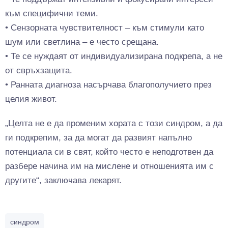
към специфични теми.
• Сензорната чувствителност – към стимули като
шум или светлина – е често срещана.
• Те се нуждаят от индивидуализирана подкрепа, а не
от свръхзащита.
• Ранната диагноза насърчава благополучието през
целия живот.
„Целта не е да променим хората с този синдром, а да
ги подкрепим, за да могат да развият напълно
потенциала си в свят, който често е неподготвен да
разбере начина им на мислене и отношенията им с
другите“, заключава лекарят.
синдром