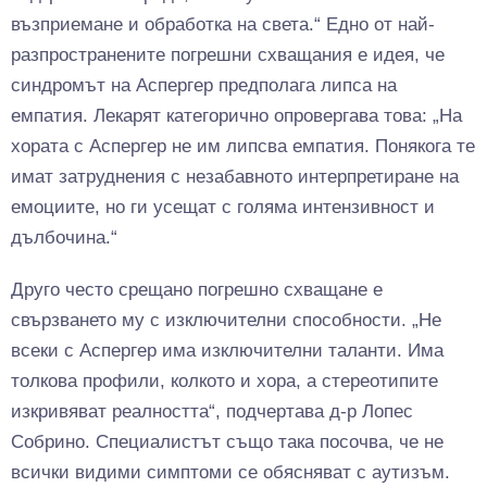
възприемане и обработка на света.“ Едно от най-
разпространените погрешни схващания е идея, че
синдромът на Аспергер предполага липса на
емпатия. Лекарят категорично опровергава това: „На
хората с Аспергер не им липсва емпатия. Понякога те
имат затруднения с незабавното интерпретиране на
емоциите, но ги усещат с голяма интензивност и
дълбочина.“
Друго често срещано погрешно схващане е
свързването му с изключителни способности. „Не
всеки с Аспергер има изключителни таланти. Има
толкова профили, колкото и хора, а стереотипите
изкривяват реалността“, подчертава д-р Лопес
Собрино. Специалистът също така посочва, че не
всички видими симптоми се обясняват с аутизъм.