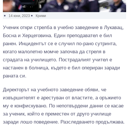
14 юни, 2023
Крими
Ученик откри стрелба в учебно заведение в Лукавац,
Босна и Херцеговина. Един преподавател е бил
ранен. Инцидентът се е случил по-рано сутринта,
когато малолетно момче започва да стреля в
сградата на училището. Пострадалият учител е
настанен в болница, където е бил опериран заради
раната си.
Директорът на учебното заведение обяви, че
извършителят е арестуван от властите, а оръжието
му е конфискувано. По непотвърдени данни се касае
за ученик, който е преместен от друго училище
заради лошо поведение. Разследването продължава.