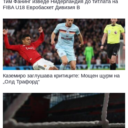
Тим Фанинг изведе Нидерландия до титлата на
FIBA U18 Евробаскет Дивизия B
Каземиро заглушава критиците: Мощен щурм на
„Олд Трафорд“