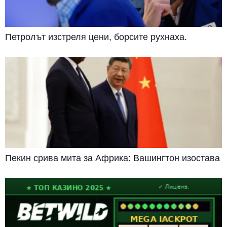
Петролът изстреля цени, борсите рухнаха.
Пекин срива мита за Африка: Вашингтон изостава