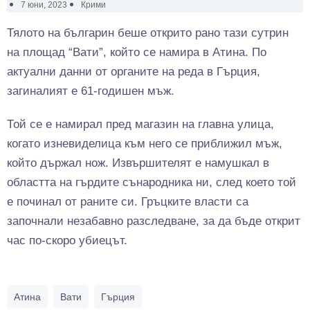
7 юни, 2023
Крими
Тялото на българин беше открито рано тази сутрин
на площад “Вати”, който се намира в Атина. По
актуални данни от органите на реда в Гърция,
загиналият е 61-годишен мъж.
Той се е намирал пред магазин на главна улица,
когато изневиделица към него се приближил мъж,
който държал нож. Извършителят е намушкал в
областта на гърдите сънародника ни, след което той
е починал от раните си. Гръцките власти са
започнали незабавно разследване, за да бъде открит
час по-скоро убиецът.
Атина
Вати
Гърция