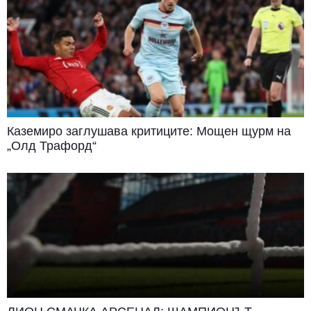
Каземиро заглушава критиците: Мощен щурм на
„Олд Трафорд“