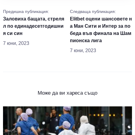
Предишна публикация:
Следваща публикация:
Заловиха бащата, стреля
Elitbet оцени шансовете н
л по единадесетгодишни
а Ман Сити и Интер за по
я си син
беда във финала на Шам
пионска лига
7 юни, 2023
7 юни, 2023
Може да ви хареса също