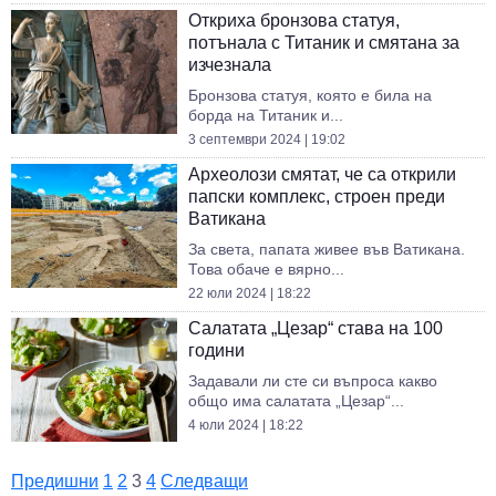
Откриха бронзова статуя,
потънала с Титаник и смятана за
изчезнала
Бронзова статуя, която е била на
борда на Титаник и...
3 септември 2024 | 19:02
Археолози смятат, че са открили
папски комплекс, строен преди
Ватикана
За света, папата живее във Ватикана.
Това обаче е вярно...
22 юли 2024 | 18:22
Салатата „Цезар“ става на 100
години
Задавали ли сте си въпроса какво
общо има салатата „Цезар“...
4 юли 2024 | 18:22
Предишни
1
2
3
4
Следващи