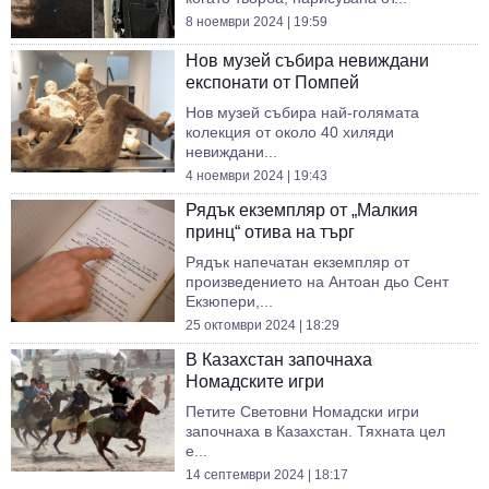
8 ноември 2024 | 19:59
Нов музей събира невиждани
експонати от Помпей
Нов музей събира най-голямата
колекция от около 40 хиляди
невиждани...
4 ноември 2024 | 19:43
Рядък екземпляр от „Малкия
принц“ отива на търг
Рядък напечатан екземпляр от
произведението на Антоан дьо Сент
Екзюпери,...
25 октомври 2024 | 18:29
В Казахстан започнаха
Номадските игри
Петите Световни Номадски игри
започнаха в Казахстан. Тяхната цел
е...
14 септември 2024 | 18:17