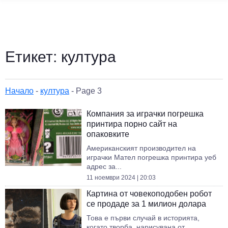
Етикет:
култура
Начало
-
култура
-
Page 3
Компания за играчки погрешка
принтира порно сайт на
опаковките
Американският производител на
играчки Мател погрешка принтира уеб
адрес за...
11 ноември 2024 | 20:03
Картина от човекоподобен робот
се продаде за 1 милион долара
Това е първи случай в историята,
когато творба, нарисувана от...