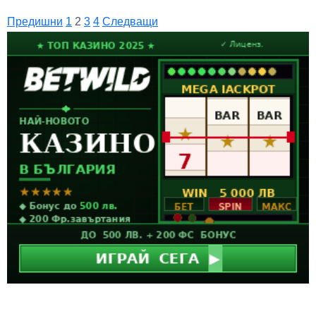
Предишни
1
2
3
4
Следващи