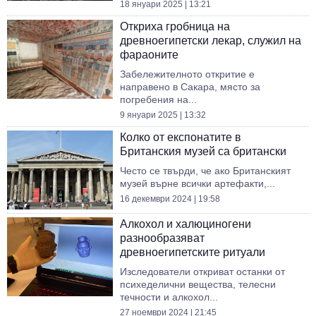
18 януари 2025 | 13:21
Откриха гробница на
древноегипетски лекар, служил на
фараоните
Забележителното откритие е
направено в Сакара, място за
погребения на...
9 януари 2025 | 13:32
Колко от експонатите в
Британския музей са британски
Често се твърди, че ако Британският
музей върне всички артефакти,...
16 декември 2024 | 19:58
Алкохол и халюциногени
разнообразяват
древноегипетските ритуали
Изследователи откриват останки от
психеделични вещества, телесни
течности и алкохол...
27 ноември 2024 | 21:45