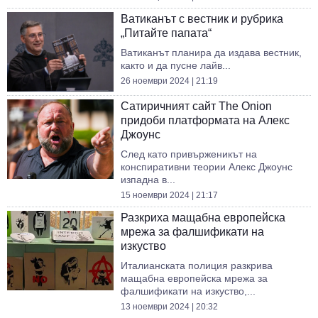
Ватиканът с вестник и рубрика
„Питайте папата“
Ватиканът планира да издава вестник,
както и да пусне лайв...
26 ноември 2024 | 21:19
Сатиричният сайт The Onion
придоби платформата на Алекс
Джоунс
След като привърженикът на
конспиративни теории Алекс Джоунс
изпадна в...
15 ноември 2024 | 21:17
Разкриха мащабна европейска
мрежа за фалшификати на
изкуство
Италианската полиция разкрива
мащабна европейска мрежа за
фалшификати на изкуство,...
13 ноември 2024 | 20:32