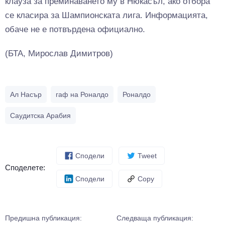
клауза за преминаването му в Нюкасъл, ако отбора
се класира за Шампионската лига. Информацията,
обаче не е потвърдена официално.
(БТА, Мирослав Димитров)
Ал Насър
гаф на Роналдо
Роналдо
Саудитска Арабия
Сподели
Tweet
Споделете:
Сподели
Copy
Предишна публикация:
Следваща публикация: