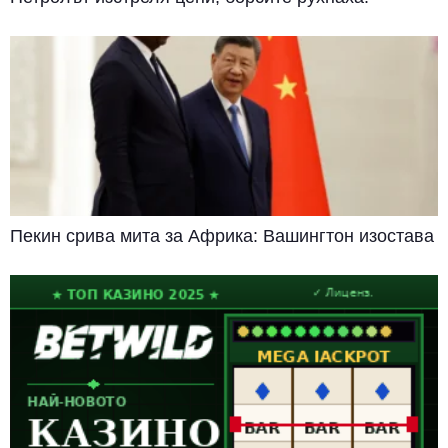
Пекин срива мита за Африка: Вашингтон изостава