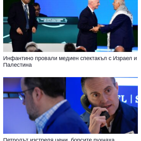
Инфантино провали медиен спектакъл с Израел и
Палестина
Петролът изстреля цени, борсите рухнаха.