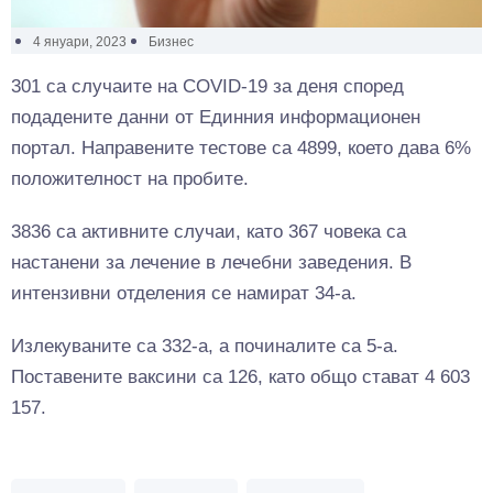
4 януари, 2023
Бизнес
301 са случаите на COVID-19 за деня според
подадените данни от Единния информационен
портал. Направените тестове са 4899, което дава 6%
положителност на пробите.
3836 са активните случаи, като 367 човека са
настанени за лечение в лечебни заведения. В
интензивни отделения се намират 34-а.
Излекуваните са 332-а, а починалите са 5-а.
Поставените ваксини са 126, като общо стават 4 603
157.