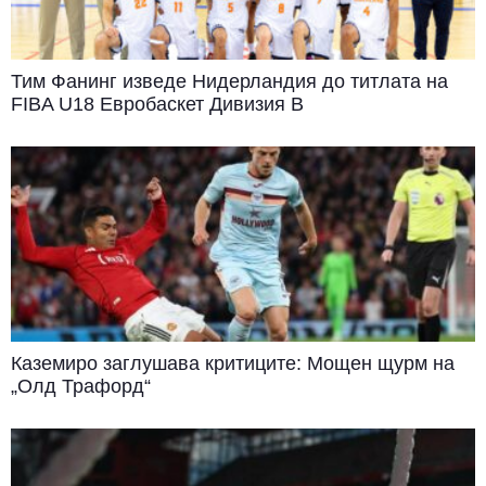
Тим Фанинг изведе Нидерландия до титлата на
FIBA U18 Евробаскет Дивизия B
Каземиро заглушава критиците: Мощен щурм на
„Олд Трафорд“