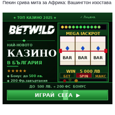
Пекин срива мита за Африка: Вашингтон изостава