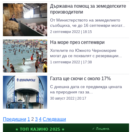
Държавна помощ за земеделските
производители
От Министерството на земеделието
съобщиха, че до 16 септември могат...
2 септември 2022 | 18:15
На море през септември
Хотелите по Южното Черноморие
могат да се похвалят с резервации...
1 септември 2022 | 17:38
Газта ще скочи с около 17%
С днешна дата се предвижда цената
на природния газ за...
30 август 2022 | 20:17
Предишни
1
2
3
4
Следващи