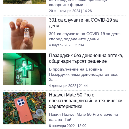
соларните ферми в...
20 септември 2024 | 14:26
301 са случаите на COVID-19 за
деня
301 са случаите на COVID-19 за деня
според подадените данни...
4 януари 2023 | 21:34
Пазарджик без денонощна аптека,
общинари търсят решение
В продължение на 1 година
Пазарджик няма денонощна аптека.
За...
4 декември 2022 | 21:44
Huawei Mate 50 Pro с
впечатляващ дизайн и технически
характеристики
Новия Huawei Mate 50 Pro е вече на
пазара. Той...
6 ноември 2022 | 13:00