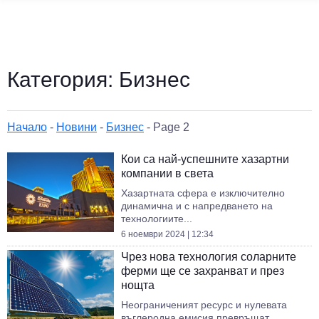
Категория:
Бизнес
Начало
-
Новини
-
Бизнес
-
Page 2
Кои са най-успешните хазартни
компании в света
Хазартната сфера е изключително
динамична и с напредването на
технологиите...
6 ноември 2024 | 12:34
Чрез нова технология соларните
ферми ще се захранват и през
нощта
Неограниченият ресурс и нулевата
въглеродна емисия превръщат