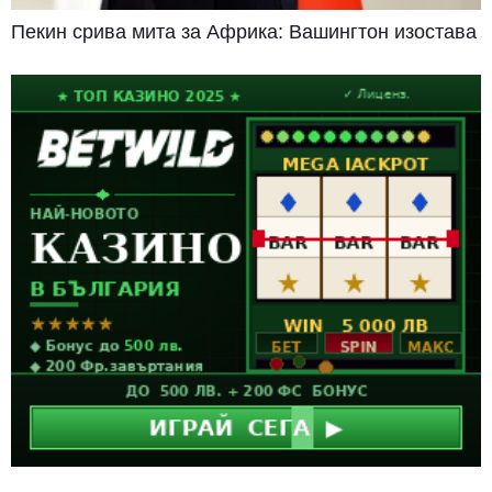
Пекин срива мита за Африка: Вашингтон изостава