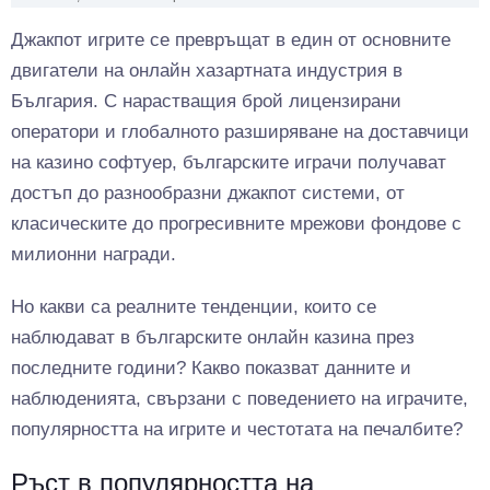
Джакпот игрите се превръщат в един от основните
двигатели на онлайн хазартната индустрия в
България. С нарастващия брой лицензирани
оператори и глобалното разширяване на доставчици
на казино софтуер, българските играчи получават
достъп до разнообразни джакпот системи, от
класическите до прогресивните мрежови фондове с
милионни награди.
Но какви са реалните тенденции, които се
наблюдават в българските онлайн казина през
последните години? Какво показват данните и
наблюденията, свързани с поведението на играчите,
популярността на игрите и честотата на печалбите?
Ръст в популярността на