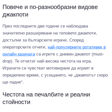
Повече и по-разнообразни видове
джакпоти
През последните две години се наблюдава
значително разширяване на типовете джакпоти,
достъпни за българските играчи. Според
операторските отчети,
най-популярните ротативки в
онлайн казината
са игрите с дневен джакпот (must-
drop). Те отчитат най-висока честота на игра.
Играчите се чувстват мотивирани да играят в
определено време, с усещането, че „джакпотът скоро
ще падне“.
Честота на печалбите и реални
стойности