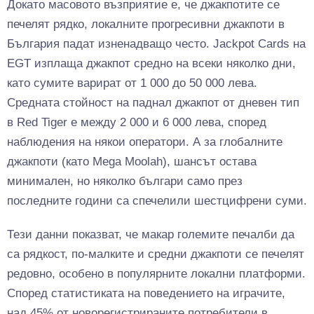
Докато масовото възприятие е, че джакпотите се
печелят рядко, локалните прогресивни джакпоти в
България падат изненадващо често. Jackpot Cards на
EGT изплаща джакпот средно на всеки няколко дни,
като сумите варират от 1 000 до 50 000 лева.
Средната стойност на паднал джакпот от дневен тип
в Red Tiger е между 2 000 и 6 000 лева, според
наблюдения на някои оператори. А за глобалните
джакпоти (като Mega Moolah), шансът остава
минимален, но няколко българи само през
последните години са спечелили шестцифрени суми.
Тези данни показват, че макар големите печалби да
са рядкост, по-малките и средни джакпоти се печелят
редовно, особено в популярните локални платформи.
Според статистиката на поведението на играчите,
над 45% от новорегистрираните потребители в