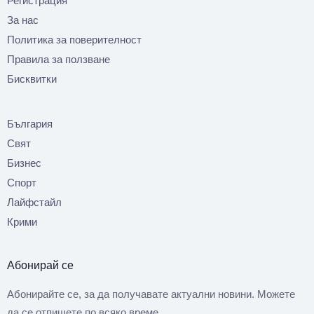
Регистрация
За нас
Политика за поверителност
Правила за ползване
Бисквитки
България
Свят
Бизнес
Спорт
Лайфстайл
Крими
Абонирай се
Абонирайте се, за да получавате актуални новини. Можете
да се отпишете по всяко време.