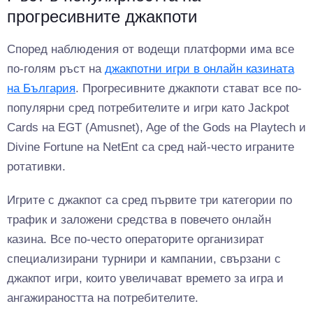
прогресивните джакпоти
Според наблюдения от водещи платформи има все
по-голям ръст на
джакпотни игри в онлайн казината
на България
. Прогресивните джакпоти стават все по-
популярни сред потребителите и игри като Jackpot
Cards на EGT (Amusnet), Age of the Gods на Playtech и
Divine Fortune на NetEnt са сред най-често играните
ротативки.
Игрите с джакпот са сред първите три категории по
трафик и заложени средства в повечето онлайн
казина. Все по-често операторите организират
специализирани турнири и кампании, свързани с
джакпот игри, които увеличават времето за игра и
ангажираността на потребителите.