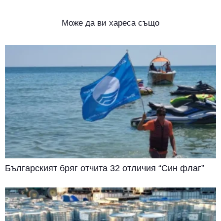
Може да ви хареса също
Българският бряг отчита 32 отличия “Син флаг”