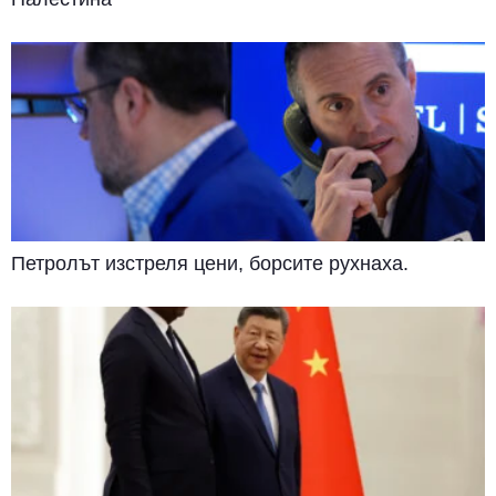
Петролът изстреля цени, борсите рухнаха.