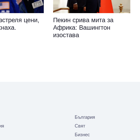
зстреля цени,
Пекин срива мита за
хнаха.
Африка: Вашингтон
изостава
България
ия
Свят
Бизнес