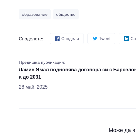
образование
общество
Споделете:
Сподели
Tweet
Сп
Предишна публикация:
Ламин Ямал подновява договора си с Барсело
а до 2031
28 май, 2025
Може да в