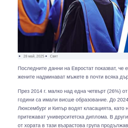
28 май, 2025
Свят
Последните данни на Евростат показват, че е
жените надминават мъжете в почти всяка дъ
През 2014 г. малко над една четвърт (26%) о
години са имали висше образование. До 2024 
Люксембург и Кипър водят класацията, като н
притежават университетска диплома. В други
от хората в тази възрастова група продължав