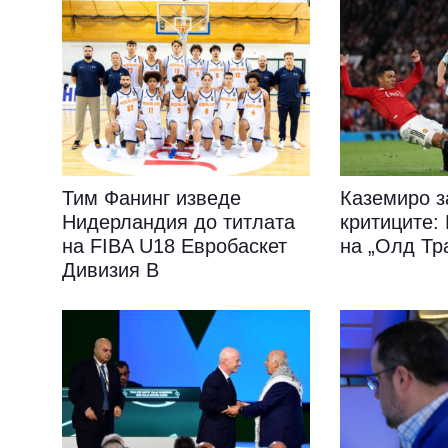
Тим Фанинг изведе
Каземиро з
Нидерландия до титлата
критиците
на FIBA U18 Евробаскет
на „Олд Тр
Дивизия B