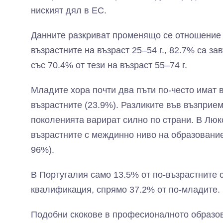
ниският дял в ЕС.
Данните разкриват променящо се отношение
възрастните на възраст 25–54 г., 82.7% са з
със 70.4% от тези на възраст 55–74 г.
Младите хора почти два пъти по-често имат 
възрастните (23.9%). Разликите във възпри
поколенията варират силно по страни. В Люкс
възрастните с междинно ниво на образовани
96%).
В Португалия само 13.5% от по-възрастните
квалификация, спрямо 37.2% от по-младите.
Подобни скокове в професионалното образов