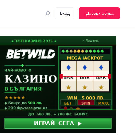
Вход
Добави обява