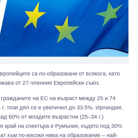
вропейците са по-образовани от всякога, като
ржава от 27-членния Европейски съюз.
т гражданите на ЕС на възраст между 25 и 74
г. този дял се е увеличил до 33.5%. Ирландия,
ад 60% от младите възрастни (25–34 г.)
я край на спектъра е Румъния, където под 30%
ат към по-високи нива на образование – най-