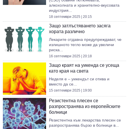
(СЗО) обвини тютюневата,
алкохолната и хранително-вкусовата
индустрия...
18 септември 2025 | 20:15
Защо затлъстяването засяга
хората различно
Лекарите отдавна предупреждават, че
излишното тегло може да увеличи
риска...
16 септември 2025 | 20:18
Защо краят на уикенда се усеща
като края на света
Неделя е – уикендът си отива и
вместо да се...
15 септември 2025 | 19:00
Резистентна плесен се
разпространява из европейските
болници
Резистентна към лекарства плесен се
разпространява бързо в болници в...