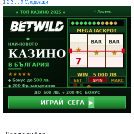
1
2
3
…
9
Следващи
Популярни обяви