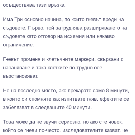
осъществява тази връзка.
Има Три основно начина, по които гневът вреди на
съдовете. Първо, той затруднява разширяването на
съдовете като отговор на исхемия или някакво
ограничение.
Гневът променя и клетъчните маркери, свързани с
нараняване и така клетките по-трудно осе
възстановяват.
Не на последно място, ако прекарате само 8 минути,
в които си спомняте как изпитвате гняв, ефектите се
забелязват в следващите 40 минути.
Това може да не звучи сериозно, но ако сте човек,
който се гневи по-често, изследователите казват, че