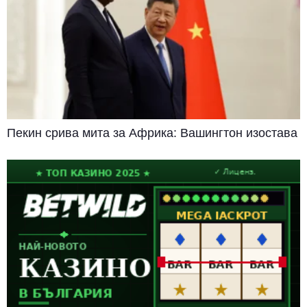
Пекин срива мита за Африка: Вашингтон изостава