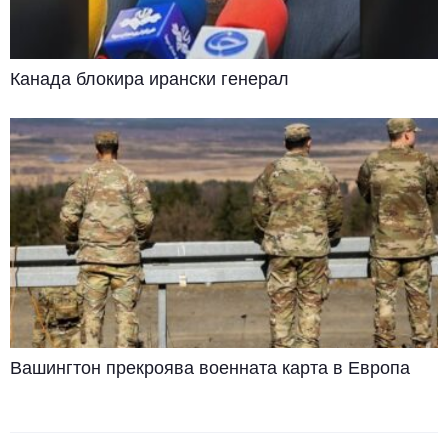
Канада блокира ирански генерал
Вашингтон прекроява военната карта в Европа