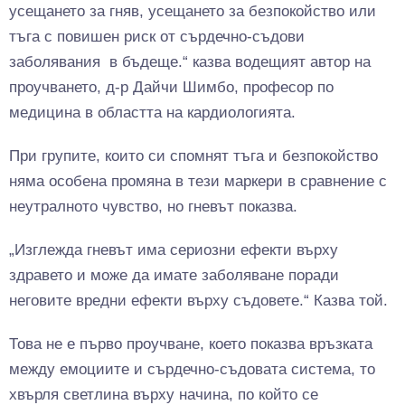
усещането за гняв, усещането за безпокойство или
тъга с повишен риск от сърдечно-съдови
заболявания в бъдеще.“ казва водещият автор на
проучването, д-р Дайчи Шимбо, професор по
медицина в областта на кардиологията.
При групите, които си спомнят тъга и безпокойство
няма особена промяна в тези маркери в сравнение с
неутралното чувство, но гневът показва.
„Изглежда гневът има сериозни ефекти върху
здравето и може да имате заболяване поради
неговите вредни ефекти върху съдовете.“ Казва той.
Това не е първо проучване, което показва връзката
между емоциите и сърдечно-съдовата система, то
хвърля светлина върху начина, по който се