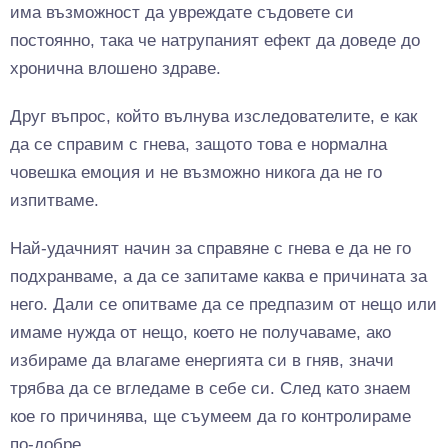
има възможност да увреждате съдовете си
постоянно, така че натрупаният ефект да доведе до
хронична влошено здраве.
Друг въпрос, който вълнува изследователите, е как
да се справим с гнева, защото това е нормална
човешка емоция и не възможно никога да не го
изпитваме.
Най-удачният начин за справяне с гнева е да не го
подхранваме, а да се запитаме каква е причината за
него. Дали се опитваме да се предпазим от нещо или
имаме нужда от нещо, което не получаваме, ако
избираме да влагаме енергията си в гняв, значи
трябва да се вгледаме в себе си. След като знаем
кое го причинява, ще съумеем да го контролираме
по-добре.