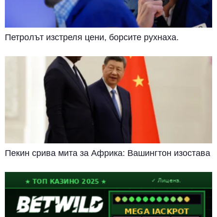
Петролът изстреля цени, борсите рухнаха.
Пекин срива мита за Африка: Вашингтон изостава