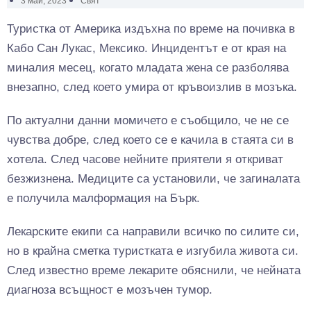
3 май, 2023
Свят
Туристка от Америка издъхна по време на почивка в
Кабо Сан Лукас, Мексико. Инцидентът е от края на
миналия месец, когато младата жена се разболява
внезапно, след което умира от кръвоизлив в мозъка.
По актуални данни момичето е съобщило, че не се
чувства добре, след което се е качила в стаята си в
хотела. След часове нейните приятели я откриват
безжизнена. Медиците са установили, че загиналата
е получила малформация на Бърк.
Лекарските екипи са направили всичко по силите си,
но в крайна сметка туристката е изгубила живота си.
След известно време лекарите обяснили, че нейната
диагноза всъщност е мозъчен тумор.