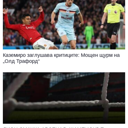
Каземиро заглушава критиците: Мощен щурм на
„Олд Трафорд“