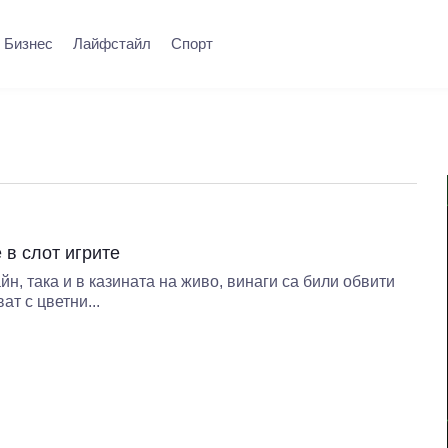
Бизнес
Лайфстайл
Спорт
 в слот игрите
йн, така и в казината на живо, винаги са били обвити
ат с цветни...