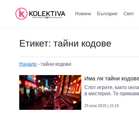
Новини
България
Свят
Етикет:
тайни кодове
Начало
-
тайни кодове
Има ли тайни кодове
Слот игрите, както онла
в мистерия. Те примамв
25 юли 2025 | 15:16