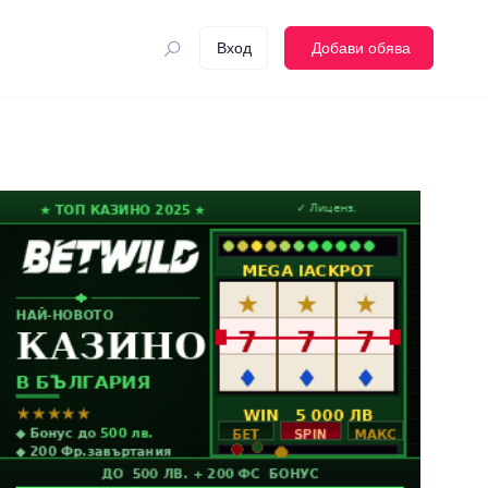
Вход
Добави обява