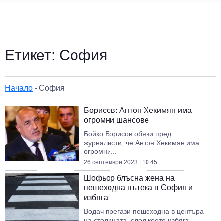
Етикет:
София
Начало
-
София
Борисов: Антон Хекимян има
огромни шансове
Бойко Борисов обяви пред
журналисти, че Антон Хекимян има
огромни...
26 септември 2023 | 10:45
Шофьор блъсна жена на
пешеходна пътека в София и
избяга
Водач прегази пешеходна в центъра
на столицата, след което избяга...