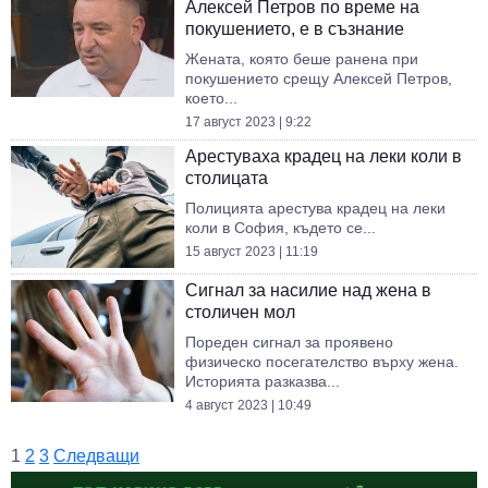
Алексей Петров по време на
покушението, е в съзнание
Жената, която беше ранена при
покушението срещу Алексей Петров,
което...
17 август 2023 | 9:22
Арестуваха крадец на леки коли в
столицата
Полицията арестува крадец на леки
коли в София, където се...
15 август 2023 | 11:19
Сигнал за насилие над жена в
столичен мол
Пореден сигнал за проявено
физическо посегателство върху жена.
Историята разказва...
4 август 2023 | 10:49
1
2
3
Следващи