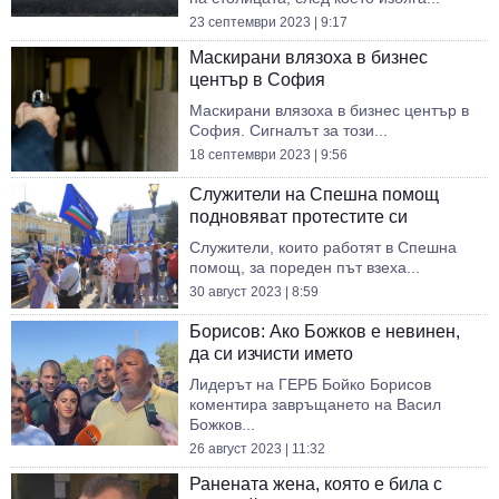
23 септември 2023 | 9:17
Маскирани влязоха в бизнес
център в София
Маскирани влязоха в бизнес център в
София. Сигналът за този...
18 септември 2023 | 9:56
Служители на Спешна помощ
подновяват протестите си
Служители, които работят в Спешна
помощ, за пореден път взеха...
30 август 2023 | 8:59
Борисов: Ако Божков е невинен,
да си изчисти името
Лидерът на ГЕРБ Бойко Борисов
коментира завръщането на Васил
Божков...
26 август 2023 | 11:32
Ранената жена, която е била с