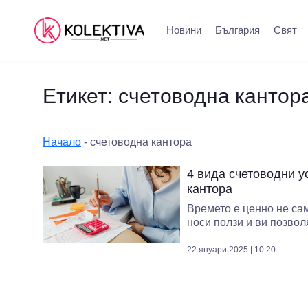
Новини
България
Свят
Етикет:
счетоводна кантор
Начало
-
счетоводна кантора
4 вида счетоводни у
кантора
Времето е ценно не сам
носи ползи и ви позволя
22 януари 2025 | 10:20