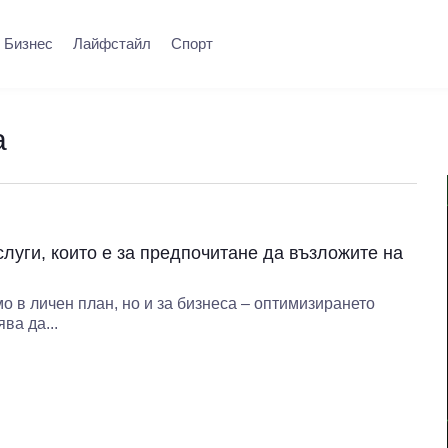
Бизнес
Лайфстайл
Спорт
а
слуги, които е за предпочитане да възложите на
о в личен план, но и за бизнеса – оптимизирането
ва да...