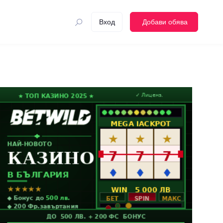
Вход
Добави обява