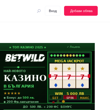
Вход
Добави обява