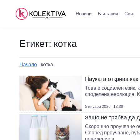
Новини
България
Свят
Етикет:
котка
Начало
-
котка
Науката открива как 
Това е социален език, 
споделена еволюция. Ко
5 януари 2026 | 13:38
Защо не трябва да д
Скорошно проучване об
Според проучване, пуб
поведение в...