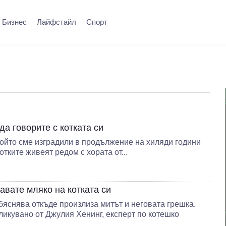
Бизнес
Лайфстайл
Спорт
да говорите с котката си
който сме изградили в продължение на хиляди години
тките живеят редом с хората от...
авате мляко на котката си
яснява откъде произлиза митът и неговата грешка.
ликувано от Джулия Хенинг, експерт по котешко