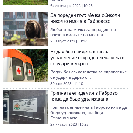
5 септември 2023 | 10:26
За пореден път: Мечка обиколи
няколко имота в Габровско
Любопитна мечка за пореден път
влезе в имотите на местни...
28 август 2023 | 10:47
Водач без свидетелство за
управление открадна лека кола и
се удари в дърво
Водач без свидетелство за управление
се удари в дърво с...
30 юни 2023 | 11:10
Грипната епидемия в Габрово
няма да бъде удължавана
Грипната епидемия в Габрово няма да
бъде удължавана, съобщи
Регионалната...
27 януари 2023 | 16:27