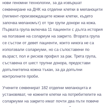
нови геномни технологии, за да извършат
секвениране на ДНК на отделни клетки в меланоцити
(пигмент-произвеждащите кожни клетки, където
започва меланомът) от три групи донори на кожа.
Първата група включва 11 пациенти с дълга история
на ползване на солариум на закрито. Втората група
се състои от девет пациенти, които никога не са
използвали солариуми, но са съпоставени по
възраст, пол и рисков профил за рак. Трета група,
съставена от шест трупни донора, предостави
допълнителна кожна тъкан, за да допълни
контролните проби.
Учените секвенират 182 отделни меланоцита и
установяват, че кожните клетки на потребителите на
солариуми на закрито имат почти два пъти повече