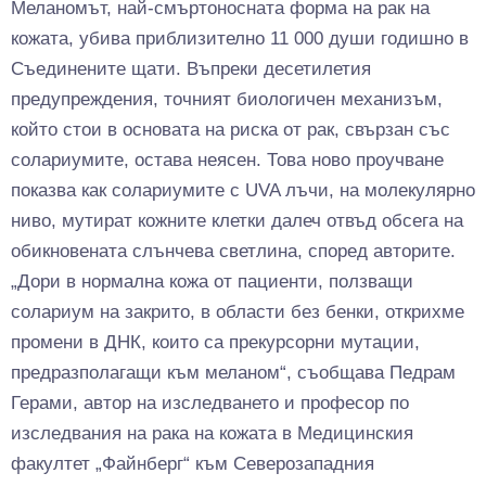
Меланомът, най-смъртоносната форма на рак на
кожата, убива приблизително 11 000 души годишно в
Съединените щати. Въпреки десетилетия
предупреждения, точният биологичен механизъм,
който стои в основата на риска от рак, свързан със
солариумите, остава неясен. Това ново проучване
показва как солариумите с UVA лъчи, на молекулярно
ниво, мутират кожните клетки далеч отвъд обсега на
обикновената слънчева светлина, според авторите.
„Дори в нормална кожа от пациенти, ползващи
солариум на закрито, в области без бенки, открихме
промени в ДНК, които са прекурсорни мутации,
предразполагащи към меланом“, съобщава Педрам
Герами, автор на изследването и професор по
изследвания на рака на кожата в Медицинския
факултет „Файнберг“ към Северозападния