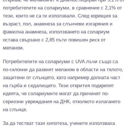
потребителите на солариуми, в сравнение с 2,1% от
тези, които не са ги използвали. След корекция за
възраст, пол, анамнеза за слънчеви изгаряния и
фамилна анамнеза, използването на солариум
остава свързано с 2,85 пъти повишен риск от
меланом.
Потребителите на солариуми с UVA лъчи също са
по-склонни да развият меланом в области на тялото,
защитени от слънцето, като например долната част
на гърба и седалището. Тези открития подкрепят
идеята, че солариумите могат да причинят по-
сериозни увреждания на ДНК, отколкото излагането
на слънце.
За да тестват тази хипотеза, учените използваха