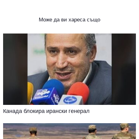
Може да ви хареса също
Канада блокира ирански генерал