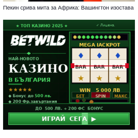
Пекин срива мита за Африка: Вашингтон изостава