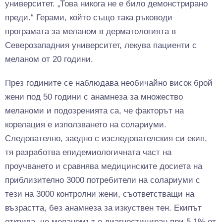
университет. „Това никога не е било демонстрирано
преди.“ Герами, който също така ръководи
програмата за меланом в дерматологията в
Северозападния университет, лекува пациенти с
меланом от 20 години.
През годините се наблюдава необичайно висок брой
жени под 50 години с анамнеза за множество
меланоми и подозренията са, че факторът на
корелация е използването на солариуми.
Следователно, заедно с изследователския си екип,
тя разработва епидемиологичната част на
проучването и сравнява медицинските досиета на
приблизително 3000 потребители на солариуми с
тези на 3000 контролни жени, съответстващи на
възрастта, без анамнеза за изкуствен тен. Екипът
открива, че меланомът е диагностициран при 5,1% от