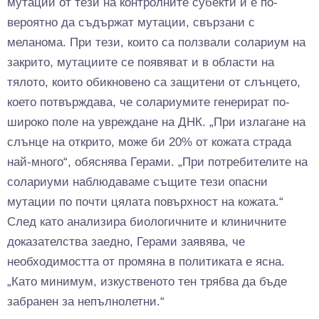
мутации от тези на контролните субекти и е по-
вероятно да съдържат мутации, свързани с
меланома. При тези, които са ползвали солариум на
закрито, мутациите се появяват и в области на
тялото, които обикновено са защитени от слънцето,
което потвърждава, че солариумите генерират по-
широко поле на увреждане на ДНК. „При излагане на
слънце на открито, може би 20% от кожата страда
най-много“, обяснява Герами. „При потребителите на
солариуми наблюдаваме същите тези опасни
мутации по почти цялата повърхност на кожата.“
След като анализира биологичните и клиничните
доказателства заедно, Герами заявява, че
необходимостта от промяна в политиката е ясна.
„Като минимум, изкуственото тен трябва да бъде
забранен за непълнолетни.“