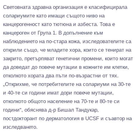
Световната здравна организация е класифицирала
солариумите като имащи същото ниво на
канцерогенност като тютюна и азбеста. Това е
канцероген от Група 1. В допълнение към
наблюдението на по-стара кожа, изследователите са
открили също, че младите хора, които се тенират на
закрито, претърпяват генетични промени, които могат
да доведат до повече мутации в кожните им клетки,
отколкото хората два пъти по-възрастни от тях.
„Открихме, че потребителите на солариуми на 30-те
и 40-те си години имат дори повече мутации,
отколкото общото население на 70-те и 80-те си
години“, обяснява д-р Бишал Тандукар,
постдокторант по дерматология в UCSF и съавтор на
изследването.