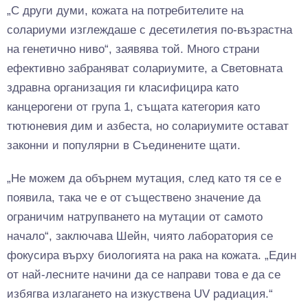
„С други думи, кожата на потребителите на
солариуми изглеждаше с десетилетия по-възрастна
на генетично ниво“, заявява той. Много страни
ефективно забраняват солариумите, а Световната
здравна организация ги класифицира като
канцерогени от група 1, същата категория като
тютюневия дим и азбеста, но солариумите остават
законни и популярни в Съединените щати.
„Не можем да обърнем мутация, след като тя се е
появила, така че е от съществено значение да
ограничим натрупването на мутации от самото
начало“, заключава Шейн, чиято лаборатория се
фокусира върху биологията на рака на кожата. „Един
от най-лесните начини да се направи това е да се
избягва излагането на изкуствена UV радиация.“