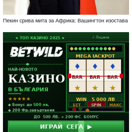
Пекин срива мита за Африка: Вашингтон изостава