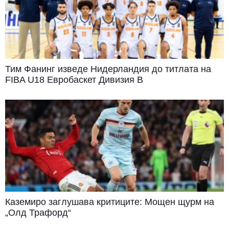
Тим Фанинг изведе Нидерландия до титлата на
FIBA U18 Евробаскет Дивизия B
Каземиро заглушава критиците: Мощен щурм на
„Олд Трафорд“