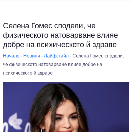
Селена Гомес сподели, че
физическото натоварване влияе
добре на психическото й здраве
Начало
-
Новини
-
Лайфстайл
-
Селена Гомес сподели,
че физическото натоварване влияе добре на
психическото й здраве