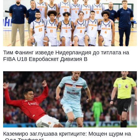
Тим Фанинг изведе Нидерландия до титлата на
FIBA U18 Евробаскет Дивизия B
Каземиро заглушава критиците: Мощен щурм на