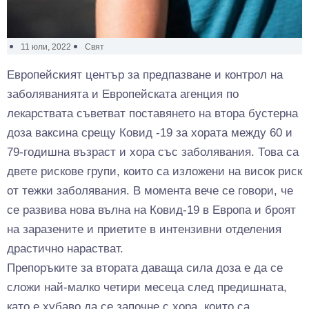
11 юли, 2022
Свят
Европейският център за предпазване и контрол на
заболяванията и Европейската агенция по
лекарствата съветват поставянето на втора бустерна
доза ваксина срещу Ковид -19 за хората между 60 и
79-годишна възраст и хора със заболявания. Това са
двете рискове групи, които са изложени на висок риск
от тежки заболявания. В момента вече се говори, че
се развива нова вълна на Ковид-19 в Европа и броят
на заразените и приетите в интензивни отделения
драстично нарастват.
Препоръките за втората даваща сила доза е да се
сложи най-малко четири месеца след предишната,
като е хубаво да се започне с хора, които са