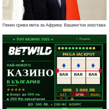
Пекин срива мита за Африка: Вашингтон изостава