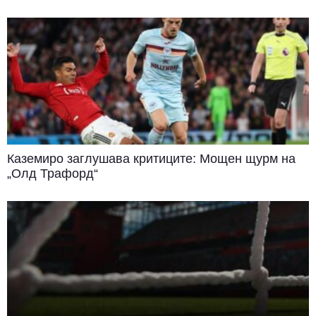
Каземиро заглушава критиците: Мощен щурм на
„Олд Трафорд“