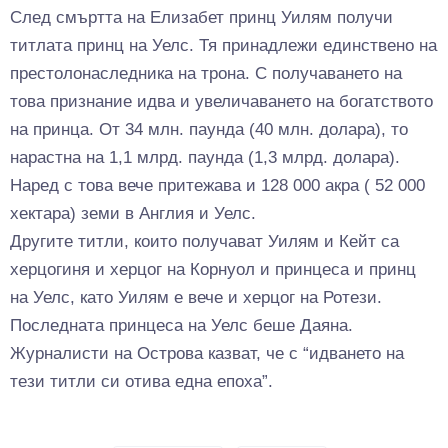
След смъртта на Елизабет принц Уилям получи
титлата принц на Уелс. Тя принадлежи единствено на
престолонаследника на трона. С получаването на
това признание идва и увеличаването на богатството
на принца. От 34 млн. паунда (40 млн. долара), то
нарастна на 1,1 млрд. паунда (1,3 млрд. долара).
Наред с това вече притежава и 128 000 акра ( 52 000
хектара) земи в Англия и Уелс.
Другите титли, които получават Уилям и Кейт са
херцогиня и херцог на Корнуол и принцеса и принц
на Уелс, като Уилям е вече и херцог на Ротези.
Последната принцеса на Уелс беше Даяна.
Журналисти на Острова казват, че с “идването на
тези титли си отива една епоха”.