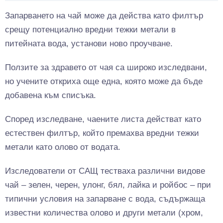
Запарването на чай може да действа като филтър
срещу потенциално вредни тежки метали в
питейната вода, установи ново проучване.
Ползите за здравето от чая са широко изследвани,
но учените откриха още една, която може да бъде
добавена към списъка.
Според изследване, чаените листа действат като
естествен филтър, който премахва вредни тежки
метали като олово от водата.
Изследователи от САЩ тестваха различни видове
чай – зелен, черен, улонг, бял, лайка и ройбос – при
типични условия на запарване с вода, съдържаща
известни количества олово и други метали (хром,