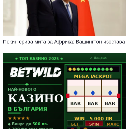
Пекин срива мита за Африка: Вашингтон изостава