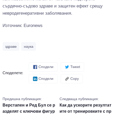
сърдечно-съдово здраве и защитен ефект срещу
невродегенеративни заболявания.
Източник: Euronews
здраве
наука
Сподели
Tweet
Споделете:
Сподели
Copy
Предишна публикация:
Следваща публикация:
Верстапен и Ред Бул се р
Как да ускорите резултат
азделят с ключови фигур
ите от тренировките с пр