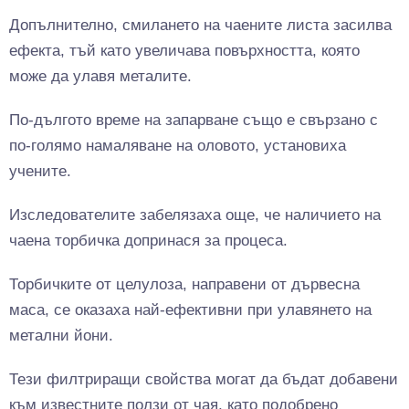
Допълнително, смилането на чаените листа засилва
ефекта, тъй като увеличава повърхността, която
може да улавя металите.
По-дългото време на запарване също е свързано с
по-голямо намаляване на оловото, установиха
учените.
Изследователите забелязаха още, че наличието на
чаена торбичка допринася за процеса.
Торбичките от целулоза, направени от дървесна
маса, се оказаха най-ефективни при улавянето на
метални йони.
Тези филтриращи свойства могат да бъдат добавени
към известните ползи от чая, като подобрено