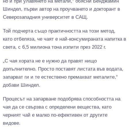
но и при улавянето на метали,“ обясни Бенджамин
Шиндел, първи автор на проучването и докторант в
Северозападния университет в САЩ.
Той подчерта също практичността на този метод,
като отбеляза, че чаят е най-консумираната напитка в
света, с 6,5 милиона тона изпити през 2022 г.
„С чая хората не е нужно да правят нищо
допълнително. Просто поставят листата във водата,
запарват ги и те естествено премахват металите,“
добави Шиндел.
Процесът на запарване подобрява способността на
чая да се свързва с определени вещества, като
черният чай е малко по-ефективен от другите
видове.