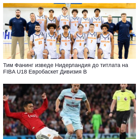
Тим Фанинг изведе Нидерландия до титлата на
FIBA U18 Евробаскет Дивизия B