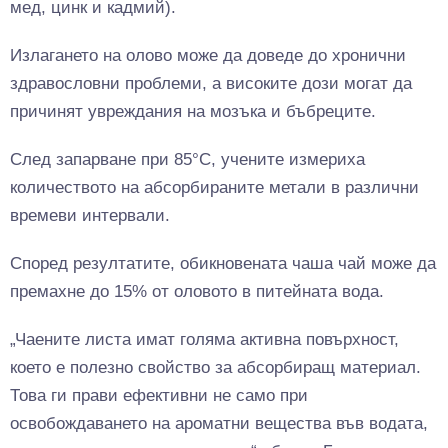
мед, цинк и кадмий).
Излагането на олово може да доведе до хронични
здравословни проблеми, а високите дози могат да
причинят увреждания на мозъка и бъбреците.
След запарване при 85°C, учените измериха
количеството на абсорбираните метали в различни
времеви интервали.
Според резултатите, обикновената чаша чай може да
премахне до 15% от оловото в питейната вода.
„Чаените листа имат голяма активна повърхност,
което е полезно свойство за абсорбиращ материал.
Това ги прави ефективни не само при
освобождаването на ароматни вещества във водата,