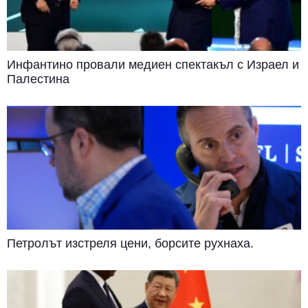
Инфантино провали медиен спектакъл с Израел и
Палестина
Петролът изстреля цени, борсите рухнаха.