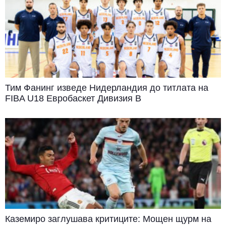
Тим Фанинг изведе Нидерландия до титлата на
FIBA U18 Евробаскет Дивизия B
Каземиро заглушава критиците: Мощен щурм на