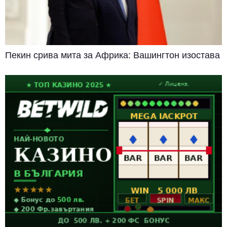
Пекин срива мита за Африка: Вашингтон изостава