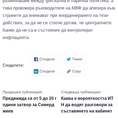
разминаване между фискална и парична политика, а
това провокира ръководителя на МВФ да апелира към
страните да внимават при координирането на тези
действия, за да не се стигне дотам, че централните
банки да не са в състояние да контролират
инфлацията.
Сподели
Tweet
Споделете:
Сподели
Copy
Предишна публикация:
Следваща публикация:
Предвижда се от 5 до 20 г
Каква е вероятността ИТ
одини затвор за Семерд
Н да водят разговори за
жиев
съставянето на кабинет