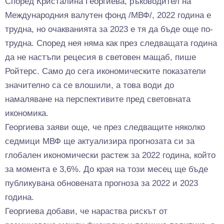
Според Кристалина Георгиева, ръководител на
Международния валутен фонд /МВФ/, 2022 година е
трудна, но очакванията за 2023 е тя да бъде още по-
трудна. Според нея няма как през следващата година
да не настъпи рецесия в световен мащаб, пише
Ройтерс. Само до сега икономическите показатели
значително са се влошили, а това води до
намаляване на перспективите пред световната
икономика.
Георгиева заяви още, че през следващите няколко
седмици МВФ ще актуализира прогнозата си за
глобален икономически растеж за 2022 година, който
за момента е 3,6%. До края на този месец ще бъде
публикувана обновената прогноза за 2022 и 2023
година.
Георгиева добави, че нараства рискът от