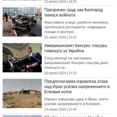
22 април 2024 | 18:25
Призрачен град: как Белгород
понася войната
Изоставени улици, разбити магазини,
притихнали ресторанти; повредени
сгради и кратери...
21 април 2024 | 15:15
Американският Конгрес гласува
помощта за Украйна
След месеци на протакане,
американският Конгрес гласува днес
помощта за...
20 април 2024 | 17:13
Предполагаема израелска атака
над Иран усилва напрежението в
Близкия изток
Израел извършва удар в Иран, което
усилва напрежението в Близкия...
19 април 2024 | 17:44