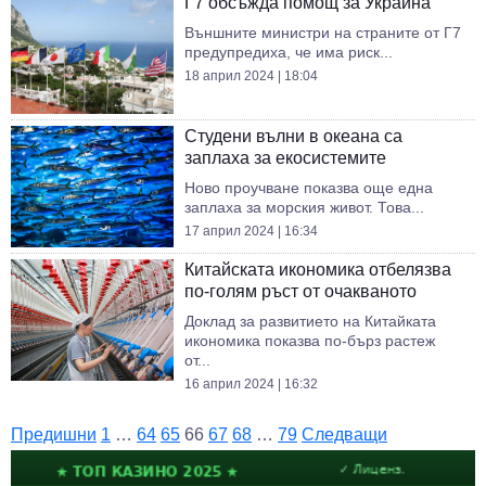
Г7 обсъжда помощ за Украйна
Външните министри на страните от Г7
предупредиха, че има риск...
18 април 2024 | 18:04
Студени вълни в океана са
заплаха за екосистемите
Новo проучване показва още една
заплаха за морския живот. Това...
17 април 2024 | 16:34
Китайската икономика отбелязва
по-голям ръст от очакваното
Доклад за развитието на Китайката
икономика показва по-бърз растеж
от...
16 април 2024 | 16:32
Предишни
1
…
64
65
66
67
68
…
79
Следващи