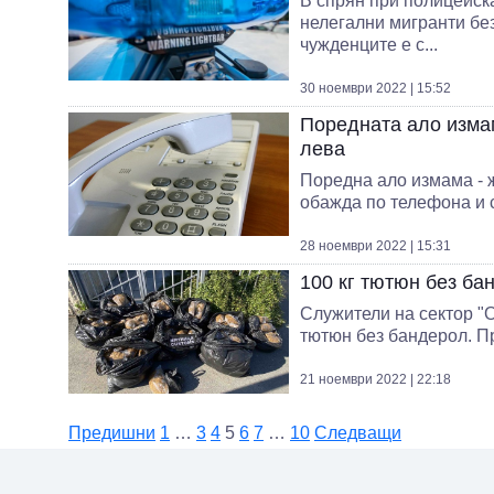
В спрян при полицейск
нелегални мигранти бе
чужденците е с...
30 ноември 2022 | 15:52
Поредната ало измам
лева
Поредна ало измама - ж
обажда по телефона и с
28 ноември 2022 | 15:31
100 кг тютюн без ба
Служители на сектор "
тютюн без бандерол. Пр
21 ноември 2022 | 22:18
Предишни
1
…
3
4
5
6
7
…
10
Следващи