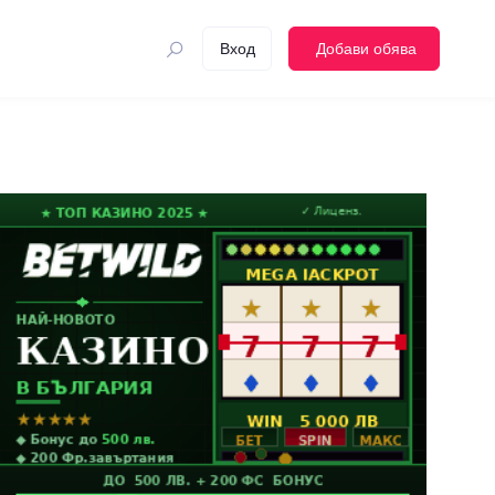
Вход
Добави обява