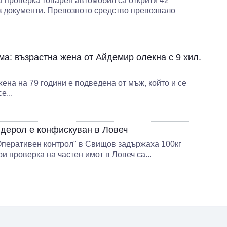
а проверка товарен автомобил са открити 42
з документи. Превозното средство превозвало
а: възрастна жена от Айдемир олекна с 9 хил.
ена на 79 години е подведена от мъж, който и се
е...
ндерол е конфискуван в Ловеч
Оперативен контрол" в Свищов задържаха 100кг
и проверка на частен имот в Ловеч са...