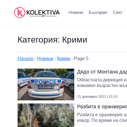
Новини
България
Свят
Категория:
Крими
Начало
-
Новини
-
Крими
-
Page 5
Дядо от Монтана дад
Областната дирекция н
измамен възрастен мъж
15 декември 2022 | 15:10
Разбита е оранжерия
Разбита е оранжерия з
извор. По време на спе