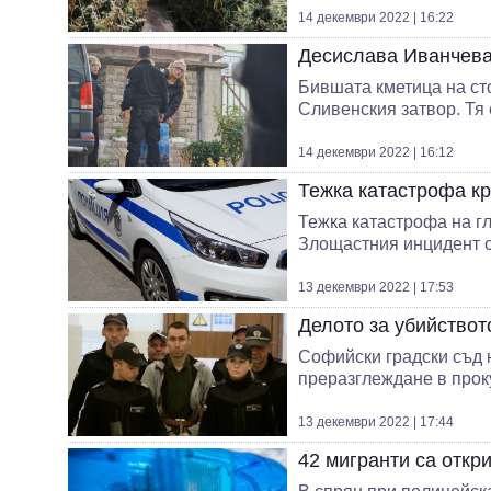
14 декември 2022 | 16:22
Десислава Иванчева 
Бившата кметица на ст
Сливенския затвор. Тя е
14 декември 2022 | 16:12
Тежка катастрофа к
Тежка катастрофа на гл
Злощастния инцидент се
13 декември 2022 | 17:53
Делото за убийствот
Софийски градски съд н
преразглеждане в проку
13 декември 2022 | 17:44
42 мигранти са откр