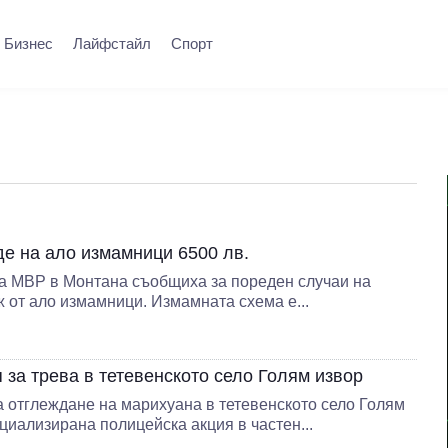
Бизнес
Лайфстайл
Спорт
е на ало измамници 6500 лв.
а МВР в Монтана съобщиха за пореден случаи на
 от ало измамници. Измамната схема е...
 за трева в тетевенското село Голям извор
а отглеждане на марихуана в тетевенското село Голям
циализирана полицейска акция в частен...