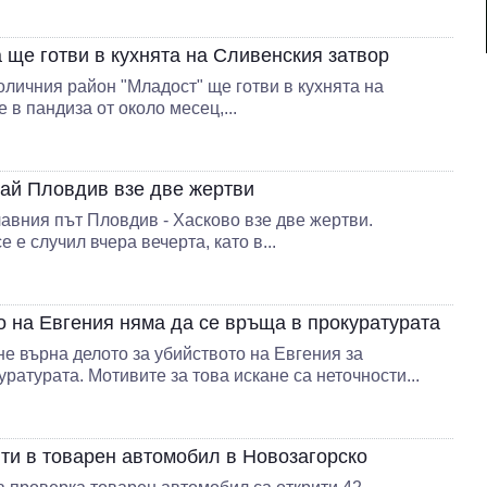
ще готви в кухнята на Сливенския затвор
оличния район "Младост" ще готви в кухнята на
 в пандиза от около месец,...
рай Пловдив взе две жертви
авния път Пловдив - Хасково взе две жертви.
 е случил вчера вечерта, като в...
о на Евгения няма да се връща в прокуратурата
е върна делото за убийството на Евгения за
ратурата. Мотивите за това искане са неточности...
ити в товарен автомобил в Новозагорско