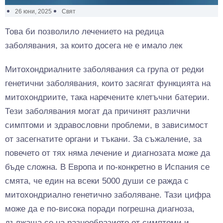
26 юни, 2025
Свят
Това би позволило лечението на редица
заболявания, за които досега не е имало лек
Митохондриалните заболявания са група от редки
генетични заболявания, които засягат функцията на
митохондриите, така наречените клетъчни батерии.
Тези заболявания могат да причинят различни
симптоми и здравословни проблеми, в зависимост
от засегнатите органи и тъкани. За съжаление, за
повечето от тях няма лечение и диагнозата може да
бъде сложна. В Европа и по-конкретно в Испания се
смята, че един на всеки 5000 души се ражда с
митохондриално генетично заболяване. Тази цифра
може да е по-висока поради погрешна диагноза,
дължаща се на разнообразието от симптоми и