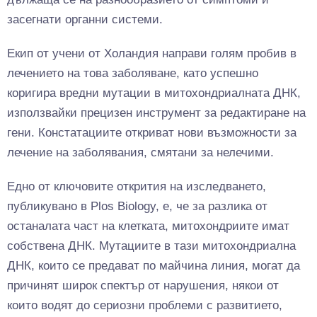
засегнати органни системи.
Екип от учени от Холандия направи голям пробив в
лечението на това заболяване, като успешно
коригира вредни мутации в митохондриалната ДНК,
използвайки прецизен инструмент за редактиране на
гени. Констатациите откриват нови възможности за
лечение на заболявания, смятани за нелечими.
Едно от ключовите открития на изследването,
публикувано в Plos Biology, е, че за разлика от
останалата част на клетката, митохондриите имат
собствена ДНК. Мутациите в тази митохондриална
ДНК, които се предават по майчина линия, могат да
причинят широк спектър от нарушения, някои от
които водят до сериозни проблеми с развитието,