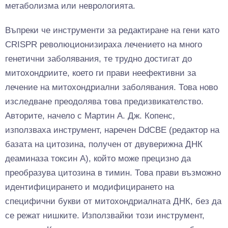
метаболизма или неврологията.
Въпреки че инструменти за редактиране на гени като
CRISPR революционизираха лечението на много
генетични заболявания, те трудно достигат до
митохондриите, което ги прави неефективни за
лечение на митохондриални заболявания. Това ново
изследване преодолява това предизвикателство.
Авторите, начело с Мартин А. Дж. Копенс,
използваха инструмент, наречен DdCBE (редактор на
базата на цитозина, получен от двуверижна ДНК
деаминаза токсин А), който може прецизно да
преобразува цитозина в тимин. Това прави възможно
идентифицирането и модифицирането на
специфични букви от митохондриалната ДНК, без да
се режат нишките. Използвайки този инструмент,