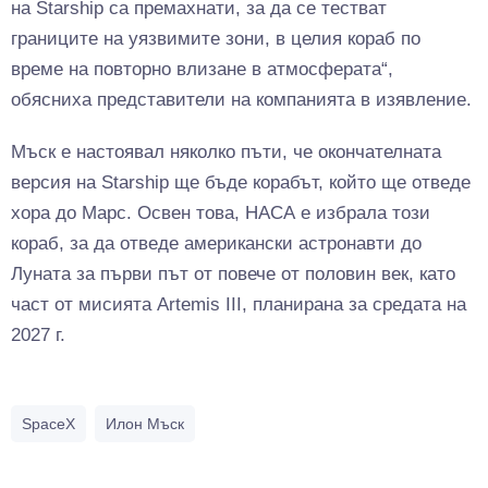
на Starship са премахнати, за да се тестват
границите на уязвимите зони, в целия кораб по
време на повторно влизане в атмосферата“,
обясниха представители на компанията в изявление.
Мъск е настоявал няколко пъти, че окончателната
версия на Starship ще бъде корабът, който ще отведе
хора до Марс. Освен това, НАСА е избрала този
кораб, за да отведе американски астронавти до
Луната за първи път от повече от половин век, като
част от мисията Artemis III, планирана за средата на
2027 г.
SpaceX
Илон Мъск