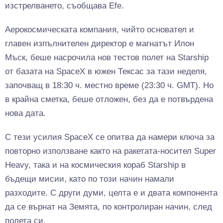
изстрелването, съобщава Efe.
Аерокосмическата компания, чийто основател и
главен изпълнителен директор е магнатът Илон
Мъск, беше насрочила нов тестов полет на Starship
от базата на SpaceX в южен Тексас за тази неделя,
започващ в 18:30 ч. местно време (23:30 ч. GMT). Но
в крайна сметка, беше отложен, без да е потвърдена
нова дата.
С тези усилия SpaceX се опитва да намери ключа за
повторно използване както на ракетата-носител Super
Heavy, така и на космическия кораб Starship в
бъдещи мисии, като по този начин намали
разходите. С други думи, целта е и двата компонента
да се върнат на Земята, по контролиран начин, след
полета си.