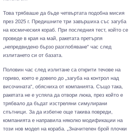
Това трябваше да бъде четвъртата подобна мисия
през 2025 г. Предишните три завършиха със загуба
на космическия кораб. При последния тест, който се
проведе в края на май, ракетата претърпя
„непредвидено бързо разглобяване“ час след
излитането си от базата.
Половин час след излитане са открити течове на
гориво, което е довело до „загуба на контрол над
височината“, обясниха от компанията. Също така,
ракетата не е успяла да отвори люка, през който е
трябвало да бъдат изстреляни симулирани
спътници. За да избегне още такива повреди,
компанията е направила няколко модификации на
този нов модел на кораба. „Значителен брой плочки