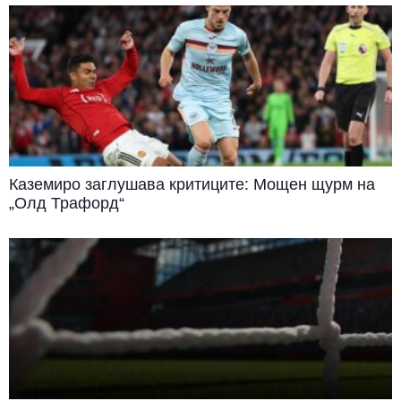
Каземиро заглушава критиците: Мощен щурм на
„Олд Трафорд“