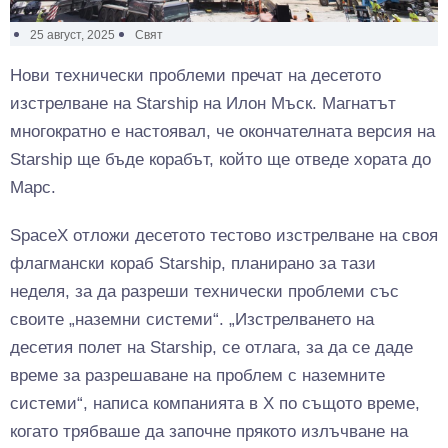
25 август, 2025
Свят
Нови технически проблеми пречат на десетото
изстрелване на Starship на Илон Мъск. Магнатът
многократно е настоявал, че окончателната версия на
Starship ще бъде корабът, който ще отведе хората до
Марс.
SpaceX отложи десетото тестово изстрелване на своя
флагмански кораб Starship, планирано за тази
неделя, за да разреши технически проблеми със
своите „наземни системи“. „Изстрелването на
десетия полет на Starship, се отлага, за да се даде
време за разрешаване на проблем с наземните
системи“, написа компанията в X по същото време,
когато трябваше да започне прякото излъчване на