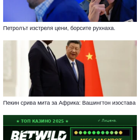
Петролът изстреля цени, борсите рухнаха.
Пекин срива мита за Африка: Вашингтон изостава