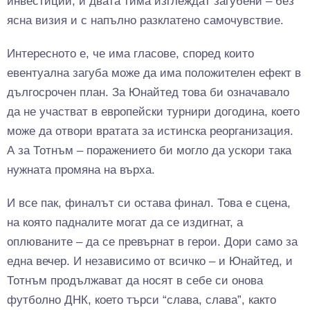
инвестиции, и двата тима изглеждат загубени – без
ясна визия и с напълно разклатено самочувствие.
Интересното е, че има гласове, според които
евентуална загуба може да има положителен ефект в
дългосрочен план. За Юнайтед това би означавало
да не участват в европейски турнири догодина, което
може да отвори вратата за истинска реорганизация.
А за Тотнъм – поражението би могло да ускори така
нужната промяна на върха.
И все пак, финалът си остава финал. Това е сцена,
на която падналите могат да се издигнат, а
оплюваните – да се превърнат в герои. Дори само за
една вечер. И независимо от всичко – и Юнайтед, и
Тотнъм продължават да носят в себе си онова
футболно ДНК, което търси “слава, слава”, както