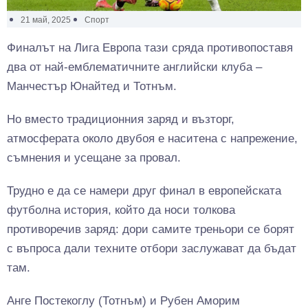
21 май, 2025
Спорт
Финалът на Лига Европа тази сряда противопоставя
два от най-емблематичните английски клуба –
Манчестър Юнайтед и Тотнъм.
Но вместо традиционния заряд и възторг,
атмосферата около двубоя е наситена с напрежение,
съмнения и усещане за провал.
Трудно е да се намери друг финал в европейската
футболна история, който да носи толкова
противоречив заряд: дори самите треньори се борят
с въпроса дали техните отбори заслужават да бъдат
там.
Анге Постекоглу (Тотнъм) и Рубен Аморим