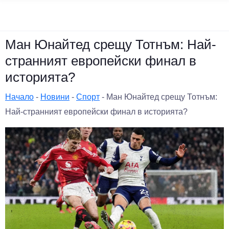
Ман Юнайтед срещу Тотнъм: Най-
странният европейски финал в
историята?
Начало
-
Новини
-
Спорт
-
Ман Юнайтед срещу Тотнъм:
Най-странният европейски финал в историята?