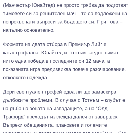
(Манчестър Юнайтед) не просто трябва да подготвят
тимовете си за решителен мач – те са подложени на
непрекъснати въпроси за бъдещето си. При това –
напълно основателно.
Формата на двата отбора в Премиър Лийг е
катастрофална: Юнайтед и Тотнъм заедно нямат
нито една победа в последните си 12 мача, а
показаната игра предизвиква повече разочарование,
отколкото надежда.
Дори евентуален трофей едва ли ще замаскира
дълбоките проблеми. В случая с Тотнъм – клубът е
на ръба на зоната на изпадащите, а на “Олд
Трафорд” преходът изглежда далеч от завършек.
Въпреки обещанията, плановете и големите