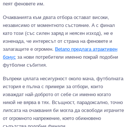
пеят феновете им.
Очакванията към двата отбора остават високи,
независимо от моментното състояние. А с финал
като този (със силен заряд и неясен изход), не е
изненада, че интересът от страна на феновете и
залагащите е огромен.
Betano предлага атрактивен
бонус
за нови потребители именно покрай подобни
футболни събития.
Въпреки цялата несигурност около мача, футболната
история е пълна с примери за отбори, които
изваждат най-доброто от себе си именно когато
никой не вярва в тях. Всъщност, парадоксално, точно
липсата на очаквания би могла да освободи играчите
от огромното напрежение, което обикновено
съпътства подобни финали.