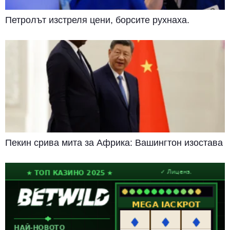
Петролът изстреля цени, борсите рухнаха.
Пекин срива мита за Африка: Вашингтон изостава