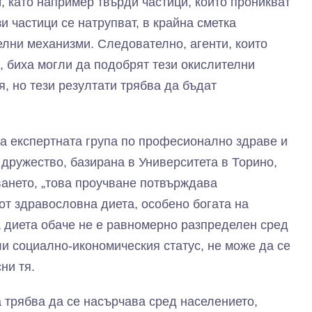
, като например твърди частици, които проникват
и частици се натрупват, в крайна сметка
елни механизми. Следователно, агенти, които
, биха могли да подобрят тези окислителни
, но тези резултати трябва да бъдат
а експертната група по професионално здраве и
дружество, базирана в Университета в Торино,
ването, „това проучване потвърждава
от здравословна диета, особено богата на
а диета обаче не е равномерно разпределен сред
ли социално-икономическия статус, не може да се
ни тя.
 трябва да се насърчава сред населението,