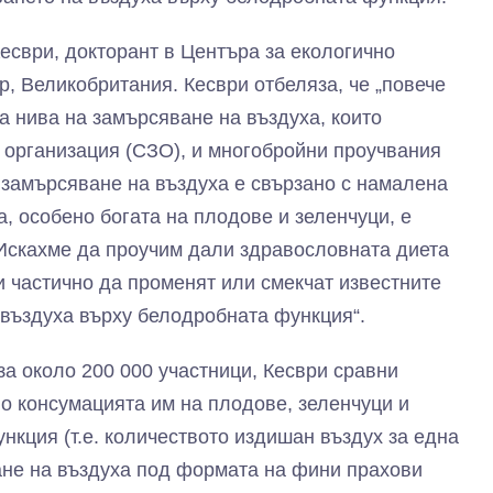
есври, докторант в Центъра за екологично
р, Великобритания. Кесври отбеляза, че „повече
а нива на замърсяване на въздуха, които
 организация (СЗО), и многобройни проучвания
а замърсяване на въздуха е свързано с намалена
, особено богата на плодове и зеленчуци, е
Искахме да проучим дали здравословната диета
 частично да променят или смекчат известните
 въздуха върху белодробната функция“.
за около 200 000 участници, Кесври сравни
о консумацията им на плодове, зеленчуци и
нкция (т.е. количеството издишан въздух за една
ане на въздуха под формата на фини прахови