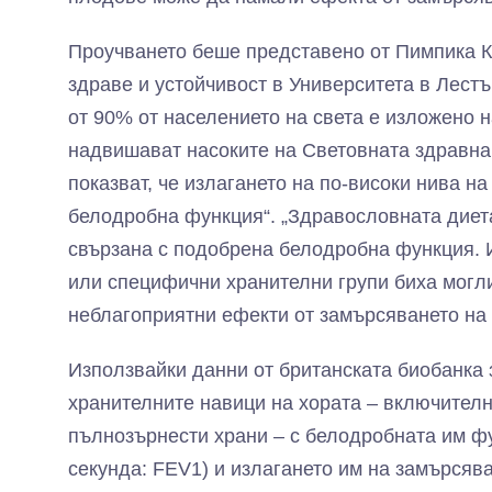
Проучването беше представено от Пимпика К
здраве и устойчивост в Университета в Лестъ
от 90% от населението на света е изложено н
надвишават насоките на Световната здравна
показват, че излагането на по-високи нива н
белодробна функция“. „Здравословната диета
свързана с подобрена белодробна функция. 
или специфични хранителни групи биха могли
неблагоприятни ефекти от замърсяването на
Използвайки данни от британската биобанка 
хранителните навици на хората – включителн
пълнозърнести храни – с белодробната им фу
секунда: FEV1) и излагането им на замърсяв