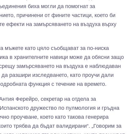
ъединения биха могли да помогнат за
ието, причинени от фините частици, което би
те ефекти на замърсяването на въздуха върху
та мъжете като цяло съобщават за по-ниска
лика в хранителните навици може да обясни защо
срещу замърсяването на въздуха е наблюдаван
а да разшири изследването, като проучи дали
одробната функция с течение на времето.
Антия Ферейро, секретар на отдела за
Испанското дружество по пулмология и гръдна
ечно проучване, което като такова генерира
които трябва да бъдат валидирани“. „Говорим за