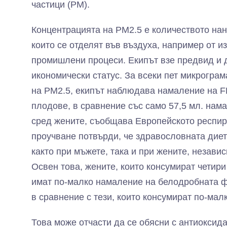
частици (PM).
Концентрацията на PM2.5 е количеството нан
които се отделят във въздуха, например от и
промишлени процеси. Екипът взе предвид и д
икономически статус. За всеки пет микрогра
на PM2.5, екипът наблюдава намаление на FE
плодове, в сравнение със само 57,5 мл. нам
сред жените, съобщава Европейското респир
проучване потвърди, че здравословната диет
както при мъжете, така и при жените, незави
Освен това, жените, които консумират четир
имат по-малко намаление на белодробната ф
в сравнение с тези, които консумират по-малк
Това може отчасти да се обясни с антиоксид