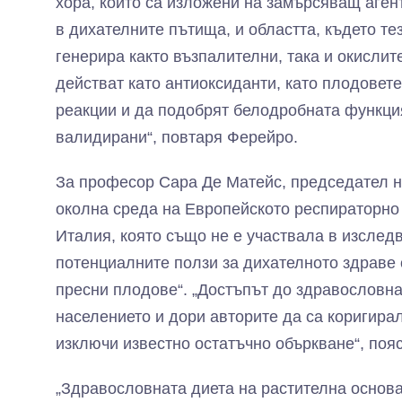
хора, които са изложени на замърсяващ агент
в дихателните пътища, и областта, където тез
генерира както възпалителни, така и окислит
действат като антиоксиданти, като плодовете
реакции и да подобрят белодробната функция
валидирани“, повтаря Ферейро.
За професор Сара Де Матейс, председател н
околна среда на Европейското респираторно 
Италия, която също не е участвала в изслед
потенциалните ползи за дихателното здраве 
пресни плодове“. „Достъпът до здравословн
населението и дори авторите да са коригира
изключи известно остатъчно объркване“, пояс
„Здравословната диета на растителна основа