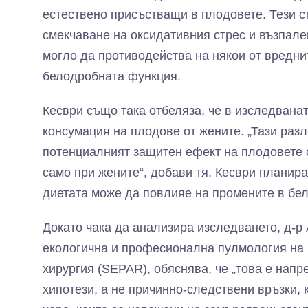
естествено присъстващи в плодовете. Тези с
смекчаване на оксидативния стрес и възпален
могло да противодейства на някои от вредни
белодробната функция.
Кесври също така отбеляза, че в изследвана
консумация на плодове от жените. „Тази раз
потенциалният защитен ефект на плодовете 
само при жените“, добави тя. Кесври планир
диетата може да повлияе на промените в бел
Докато чака да анализира изследването, д-р 
екологична и професионална пулмология на 
хирургия (SEPAR), обяснявa, че „това е напр
хипотези, а не причинно-следствени връзки, 