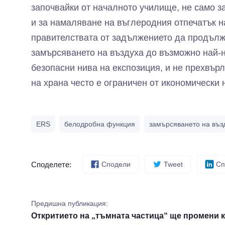
започвайки от началното училище, не само з
и за намаляване на въглеродния отпечатък н
правителствата от задължението да продълж
замърсяването на въздуха до възможно най-н
безопасни нива на експозиция, и не прехвърл
на храна често е ограничен от икономически 
ERS
белодробна функция
замърсяването на въз
Споделете:
Сподели
Tweet
Сп
Предишна публикация:
Откритието на „тъмната частица“ ще промени к