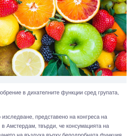
обрение в дихателните функции сред групата,
 изследване, представено на конгреса на
 в Амстердам, твърди, че консумацията на
ането на въздуха върху белодробната функция.