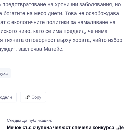
а предотвратяване на хронични заболявания, но
а богатите на месо диети. Това не освобождава
ат с екологичните политики за намаляване на
иското ниво, като се има предвид, че няма
я тяхната отговорност върху хората, чийто избор
нужди“, заключва Матейс.
духа
одели
Copy
Следваща публикация:
Мечок със счупена челюст спечели конкурса „Де