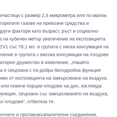
очастици с размер 2,5 микрометра или по-малки,
згорелите газове на превозни средства и
руги фактори като възраст, ръст и социално-
ма на кубичен метър увеличение на експозицията
V1 със 78,1 мл. в групата с ниска консумация на
аление в групата с висока консумация на плодове
аторно дружество в изявление. „Нашето
а е свързана с по-добра белодробна функция
симо от експозицията на замърсяване на въздуха.
и или повече порции плодове на ден, изглежда
ункция, свързано със замърсяването на въздуха,
о плодове“, отбеляза тя.
антните и противовъзпалителни съединения,