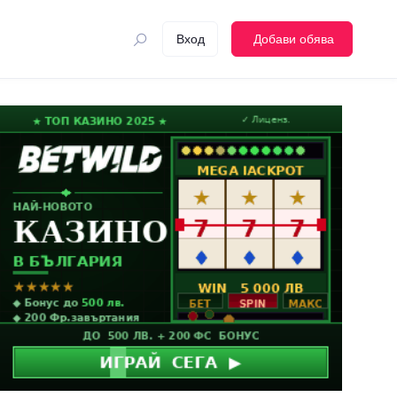
Вход
Добави обява