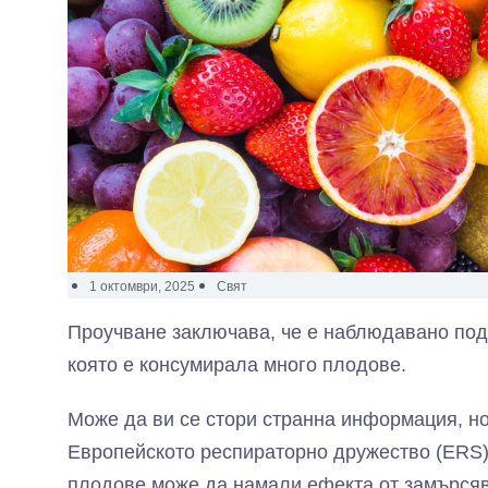
1 октомври, 2025
Свят
Проучване заключава, че е наблюдавано под
която е консумирала много плодове.
Може да ви се стори странна информация, но
Европейското респираторно дружество (ERS)
плодове може да намали ефекта от замърсяв