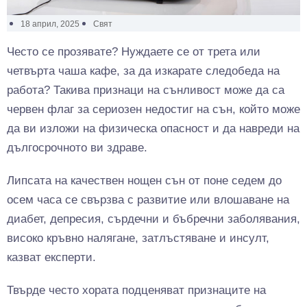
18 април, 2025
Свят
Често се прозявате? Нуждаете се от трета или
четвърта чаша кафе, за да изкарате следобеда на
работа? Такива признаци на сънливост може да са
червен флаг за сериозен недостиг на сън, който може
да ви изложи на физическа опасност и да навреди на
дългосрочното ви здраве.
Липсата на качествен нощен сън от поне седем до
осем часа се свързва с развитие или влошаване на
диабет, депресия, сърдечни и бъбречни заболявания,
високо кръвно налягане, затлъстяване и инсулт,
казват експерти.
Твърде често хората подценяват признаците на