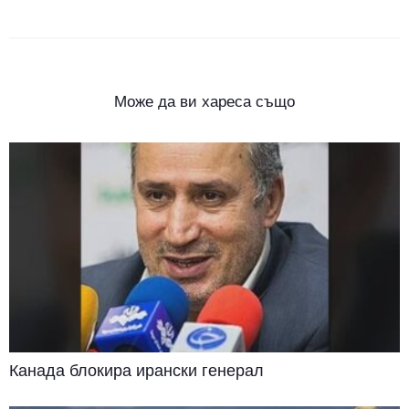
Може да ви хареса също
Канада блокира ирански генерал