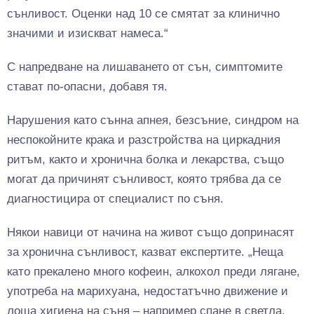
сънливост. Оценки над 10 се смятат за клинично
значими и изискват намеса.“
С напредване на лишаването от сън, симптомите
стават по-опасни, добавя тя.
Нарушения като сънна апнея, безсъние, синдром на
неспокойните крака и разстройства на циркадния
ритъм, както и хронична болка и лекарства, също
могат да причинят сънливост, която трябва да се
диагностицира от специалист по съня.
Някои навици от начина на живот също допринасят
за хронична сънливост, казват експертите. „Неща
като прекалено много кофеин, алкохол преди лягане,
употреба на марихуана, недостатъчно движение и
лоша хигиена на съня – например спане в светла,