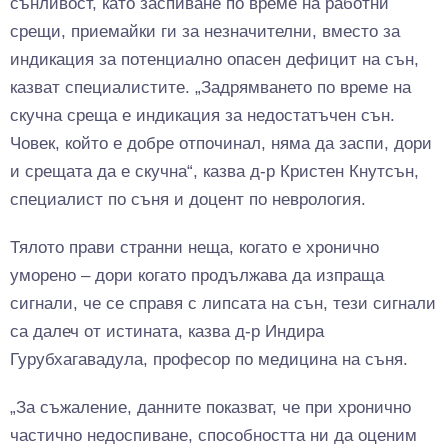
сънливост, като заспиване по време на работни
срещи, приемайки ги за незначителни, вместо за
индикация за потенциално опасен дефицит на сън,
казват специалистите. „Задрямването по време на
скучна среща е индикация за недостатъчен сън.
Човек, който е добре отпочинал, няма да заспи, дори
и срещата да е скучна“, казва д-р Кристен Кнутсън,
специалист по съня и доцент по неврология.
Тялото прави странни неща, когато е хронично
уморено – дори когато продължава да изпраща
сигнали, че се справя с липсата на сън, тези сигнали
са далеч от истината, казва д-р Индира
Гурубхагавадула, професор по медицина на съня.
„За съжаление, данните показват, че при хронично
частично недоспиване, способността ни да оценим