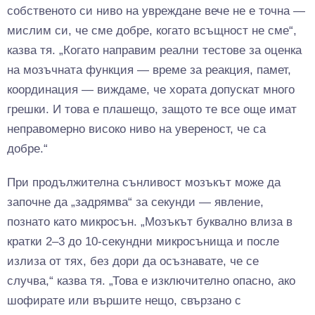
собственото си ниво на увреждане вече не е точна —
мислим си, че сме добре, когато всъщност не сме“,
казва тя. „Когато направим реални тестове за оценка
на мозъчната функция — време за реакция, памет,
координация — виждаме, че хората допускат много
грешки. И това е плашещо, защото те все още имат
неправомерно високо ниво на увереност, че са
добре.“
При продължителна сънливост мозъкът може да
започне да „задрямва“ за секунди — явление,
познато като микросън. „Мозъкът буквално влиза в
кратки 2–3 до 10-секундни микросънища и после
излиза от тях, без дори да осъзнавате, че се
случва,“ казва тя. „Това е изключително опасно, ако
шофирате или вършите нещо, свързано с