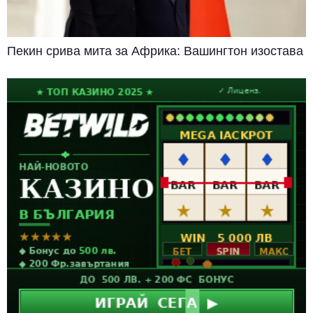
Пекин срива мита за Африка: Вашингтон изостава