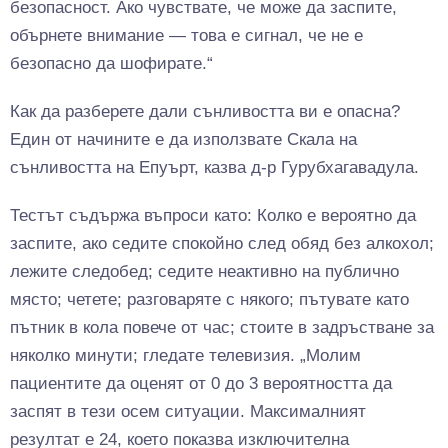
безопасност. Ако чувствате, че може да заспите,
обърнете внимание — това е сигнал, че не е
безопасно да шофирате.“
Как да разберете дали сънливостта ви е опасна?
Един от начините е да използвате Скала на
сънливостта на Епуърт, казва д-р Гурубхагавадула.
Тестът съдържа въпроси като: Колко е вероятно да
заспите, ако седите спокойно след обяд без алкохол;
лежите следобед; седите неактивно на публично
място; четете; разговаряте с някого; пътувате като
пътник в кола повече от час; стоите в задръстване за
няколко минути; гледате телевизия. „Молим
пациентите да оценят от 0 до 3 вероятността да
заспят в тези осем ситуации. Максималният
резултат е 24, което показва изключителна