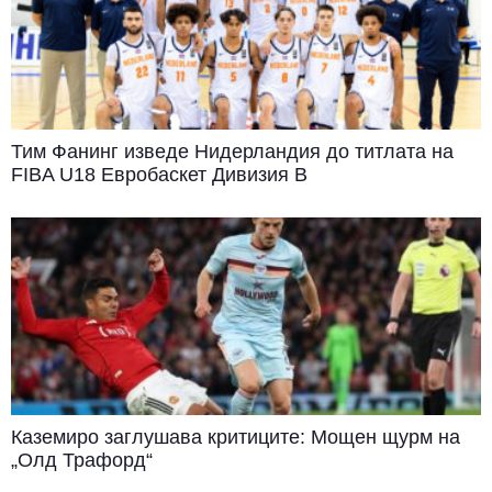
Тим Фанинг изведе Нидерландия до титлата на
FIBA U18 Евробаскет Дивизия B
Каземиро заглушава критиците: Мощен щурм на
„Олд Трафорд“