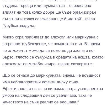
студена, гореща или шумна стая – определено
влияят на това колко добре ще бъде организиран
сънят ви и колко освежаващ ще бъде той“, казва
Гурубхагавадула.
Много хора прибягват до алкохол или марихуана с
погрешното убеждение, че помагат за сън. Въпреки
че алкохолът може да ви помогне да заспите по-
бързо, тялото се събужда в средата на нощта, когато
алкохолът се метаболизира, казват експертите.
„Що се отнася до марихуаната, знаем, че всъщност
има неблагоприятни ефекти върху съня.
Ефективността на съня ви намалява, а усещането за
умора на следващия ден се увеличава, така че
качеството на съня реално се влошава.“