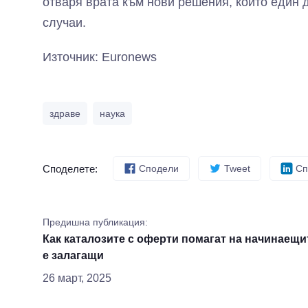
отваря врата към нови решения, които един 
случаи.
Източник: Euronews
здраве
наука
Споделете:
Сподели
Tweet
Сп
Предишна публикация:
Как каталозите с оферти помагат на начинаещи
е залагащи
26 март, 2025