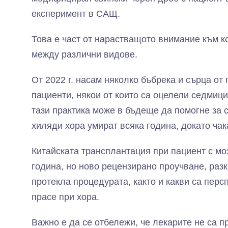
експеримент в САЩ.
Това е част от нарастващото внимание към к
между различни видове.
От 2022 г. насам няколко бъбрека и сърца от
пациенти, някои от които са оцелели седмици
тази практика може в бъдеще да помогне за с
хиляди хора умират всяка година, докато чак
Китайската трансплантация при пациент с м
година, но ново рецензирано проучване, разк
протекла процедурата, както и какви са перс
прасе при хора.
Важно е да се отбележи, че лекарите не са 