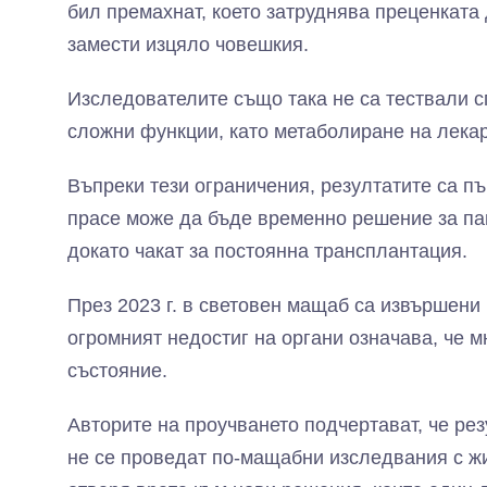
бил премахнат, което затруднява преценката 
замести изцяло човешкия.
Изследователите също така не са тествали с
сложни функции, като метаболиране на лекар
Въпреки тези ограничения, резултатите са пъ
прасе може да бъде временно решение за па
докато чакат за постоянна трансплантация.
През 2023 г. в световен мащаб са извършени 
огромният недостиг на органи означава, че м
състояние.
Авторите на проучването подчертават, че рез
не се проведат по-мащабни изследвания с жи