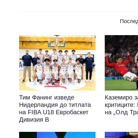
После
Тим Фанинг изведе
Каземиро з
Нидерландия до титлата
критиците
на FIBA U18 Евробаскет
на „Олд Тр
Дивизия B