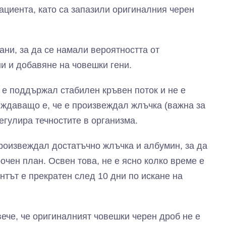
ациента, като са запазили оригиналния черен
ани, за да се намали вероятността от
ни и добавяне на човешки гени.
 е поддържал стабилен кръвен поток и не е
еждаващо е, че е произвеждал жлъчка (важна за
егулира течностите в организма.
произвеждал достатъчно жлъчка и албумин, за да
чен план. Освен това, не е ясно колко време е
нтът е прекратен след 10 дни по искане на
вече, че оригиналният човешки черен дроб не е