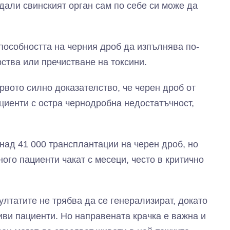
дали свинският орган сам по себе си може да
пособността на черния дроб да изпълнява по-
ства или пречистване на токсини.
рвото силно доказателство, че черен дроб от
циенти с остра чернодробна недостатъчност,
над 41 000 трансплантации на черен дроб, но
ного пациенти чакат с месеци, често в критично
ултатите не трябва да се генерализират, докато
ви пациенти. Но направената крачка е важна и