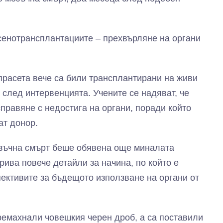
сенотрансплантациите – прехвърляне на органи
 прасета вече са били трансплантирани на живи
 след интервенцията. Учените се надяват, че
правяне с недостига на органи, поради който
ат донор.
озъчна смърт беше обявена още миналата
рива повече детайли за начина, по който е
пективите за бъдещото използване на органи от
премахнали човешкия черен дроб, а са поставили