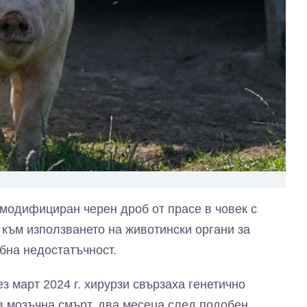
модифициран черен дроб от прасе в човек с
 към използването на животински органи за
бна недостатъчност.
з март 2024 г. хирурзи свързаха генетично
в мозъчна смърт, два месеца след подобен