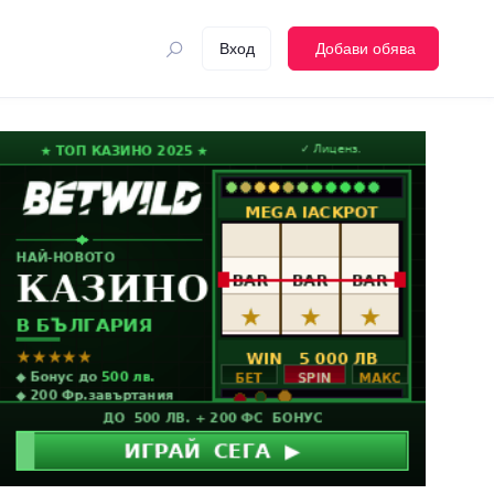
Вход
Добави обява