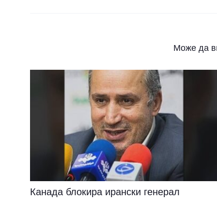
Може да в
Канада блокира ирански генерал