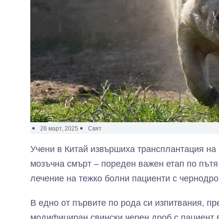
26 март, 2025
Свят
Учени в Китай извършиха трансплантация на 
мозъчна смърт – пореден важен етап по пътя
лечение на тежко болни пациенти с чернодро
В едно от първите по рода си изпитвания, пре
модифициран свински черен дроб с пациент 