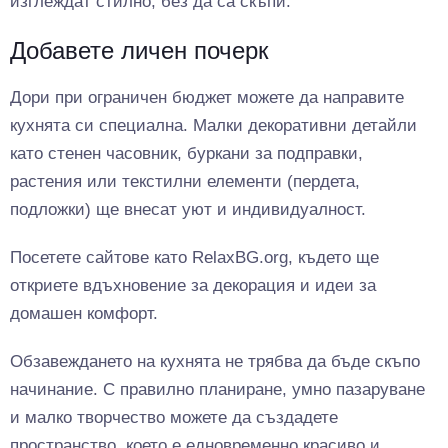
изглеждат стилно, без да са скъпи.
Добавете личен почерк
Дори при ограничен бюджет можете да направите
кухнята си специална. Малки декоративни детайли
като стенен часовник, буркани за подправки,
растения или текстилни елементи (пердета,
подложки) ще внесат уют и индивидуалност.
Посетете сайтове като RelaxBG.org, където ще
откриете вдъхновение за декорация и идеи за
домашен комфорт.
Обзавеждането на кухнята не трябва да бъде скъпо
начинание. С правилно планиране, умно пазаруване
и малко творчество можете да създадете
пространство, което е едновременно красиво и