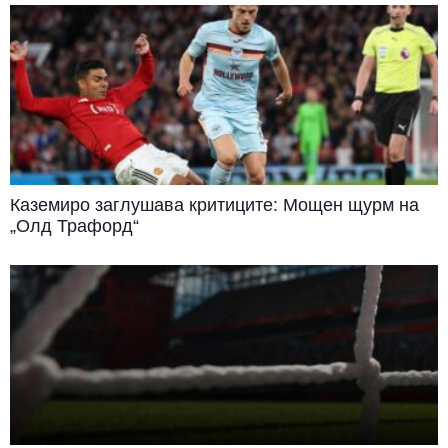
Каземиро заглушава критиците: Мощен щурм на
„Олд Трафорд“