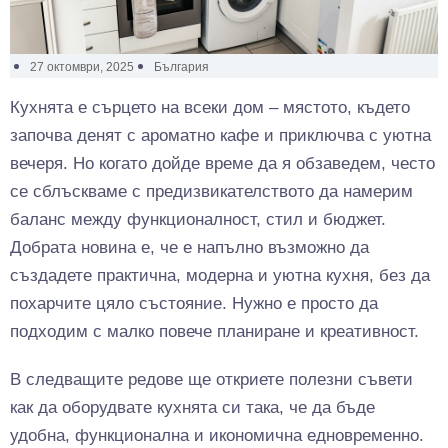
27 октомври, 2025
България
Кухнята е сърцето на всеки дом – мястото, където
започва денят с ароматно кафе и приключва с уютна
вечеря. Но когато дойде време да я обзаведем, често
се сблъскваме с предизвикателството да намерим
баланс между функционалност, стил и бюджет.
Добрата новина е, че е напълно възможно да
създадете практична, модерна и уютна кухня, без да
похарчите цяло състояние. Нужно е просто да
подходим с малко повече планиране и креативност.
В следващите редове ще откриете полезни съвети
как да оборудвате кухнята си така, че да бъде
удобна, функционална и икономична едновременно.