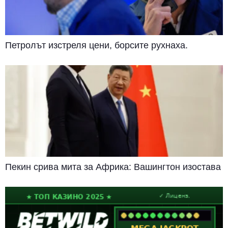
Петролът изстреля цени, борсите рухнаха.
Пекин срива мита за Африка: Вашингтон изостава