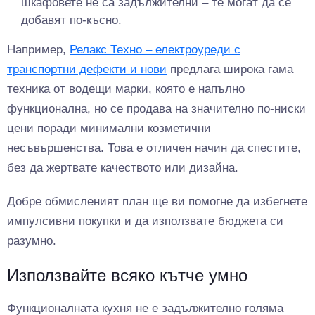
шкафовете не са задължителни – те могат да се
добавят по-късно.
Например,
Релакс Техно – електроуреди с
транспортни дефекти и нови
предлага широка гама
техника от водещи марки, която е напълно
функционална, но се продава на значително по-ниски
цени поради минимални козметични
несъвършенства. Това е отличен начин да спестите,
без да жертвате качеството или дизайна.
Добре обмисленият план ще ви помогне да избегнете
импулсивни покупки и да използвате бюджета си
разумно.
Използвайте всяко кътче умно
Функционалната кухня не е задължително голяма