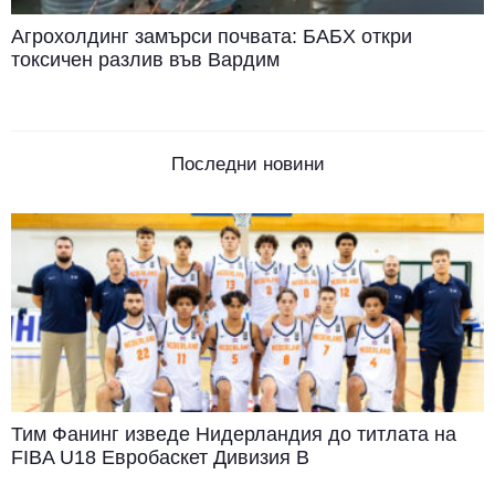
Агрохолдинг замърси почвата: БАБХ откри
токсичен разлив във Вардим
Последни новини
Тим Фанинг изведе Нидерландия до титлата на
FIBA U18 Евробаскет Дивизия B