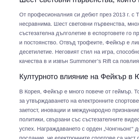
От професионалния си дебют през 2013 г. с T
несравнима. Шест световни първенства, мно
състезателна дълголетие в еспортовете го п
и постоянство. Отвъд трофеите, Фейкър е лиц
десетилетие. Неговият стил на игра, способн
качества в и извън Summoner’s Rift са повл
Културното влияние на Фейкър в
В Корея, Фейкър е много повече от геймър. Т
за утвърждаването на електронните спортове
заетост, иновации и международно признание
политики, свързани със състезателните виде
успех. Награждаването с орден „Чонгньонг“ 
послание, че електронните спортове са част