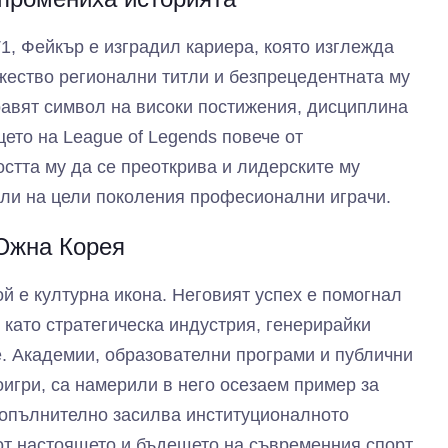
1, Фейкър е изградил кариера, която изглежда
жество регионални титли и безпрецедентната му
равят символ на високи постижения, дисциплина
ето на League of Legends повече от
остта му да се преоткрива и лидерските му
ияли на цели поколения професионални играчи.
 Южна Корея
ой е културна икона. Неговият успех е помогнал
 като стратегическа индустрия, генерирайки
. Академии, образователни програми и публични
оигри, са намерили в него осезаем пример за
допълнително засилва институционалното
 от настоящето и бъдещето на съвременния спорт.