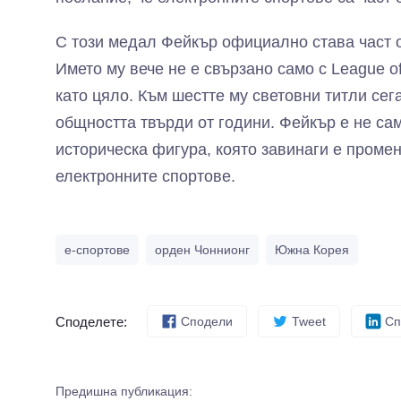
С този медал Фейкър официално става част о
Името му вече не е свързано само с League o
като цяло. Към шестте му световни титли сега
общността твърди от години. Фейкър е не сам
историческа фигура, която завинаги е промен
електронните спортове.
е-спортове
орден Чоннионг
Южна Корея
Споделете:
Сподели
Tweet
Сп
Предишна публикация: