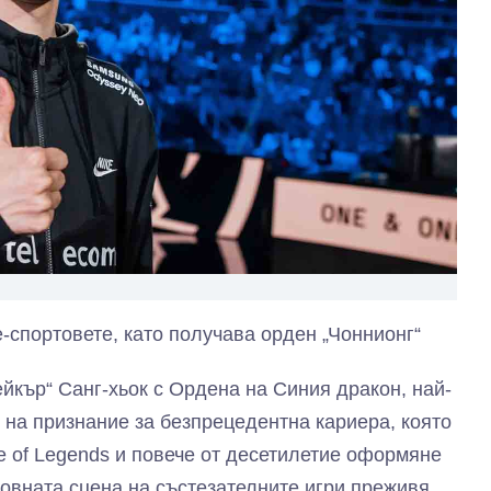
-спортовете, като получава орден „Чоннионг“
кър“ Санг-хьок с Ордена на Синия дракон, най-
к на признание за безпрецедентна кариера, която
 of Legends и повече от десетилетие оформяне
товната сцена на състезателните игри преживя