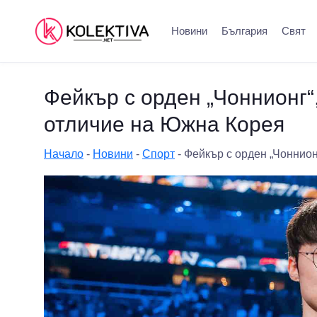
Новини
България
Свят
Фейкър с орден „Чоннионг“
отличие на Южна Корея
Начало
-
Новини
-
Спорт
-
Фейкър с орден „Чоннион