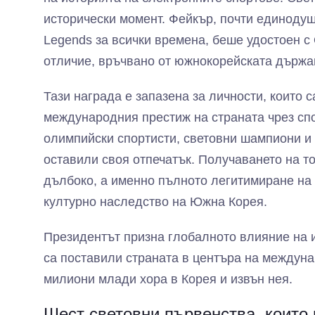
исторически момент. Фейкър, почти единодуш
Legends за всички времена, беше удостоен с
отличие, връчвано от южнокорейската държа
Тази награда е запазена за личности, които 
международния престиж на страната чрез спо
олимпийски спортисти, световни шампиони и 
оставили своя отпечатък. Получаването на т
дълбоко, а именно пълното легитимиране на 
културно наследство на Южна Корея.
Президентът призна глобалното влияние на и
са поставили страната в центъра на междуна
милиони млади хора в Корея и извън нея.
Шест световни първенства, които