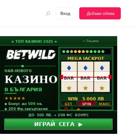
Вход
Добави обява