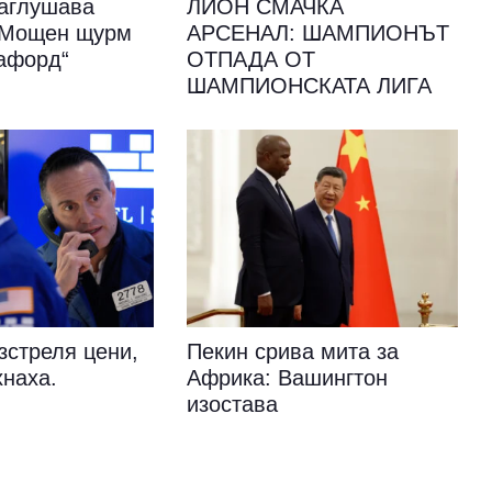
аглушава
ЛИОН СМАЧКА
: Мощен щурм
АРСЕНАЛ: ШАМПИОНЪТ
афорд“
ОТПАДА ОТ
ШАМПИОНСКАТА ЛИГА
зстреля цени,
Пекин срива мита за
хнаха.
Африка: Вашингтон
изостава