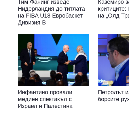
Тим Фанинг изведе
Каземиро з
Нидерландия до титлата
критиците
на FIBA U18 Евробаскет
на „Олд Тр
Дивизия B
Инфантино провали
Петролът и
медиен спектакъл с
борсите ру
Израел и Палестина