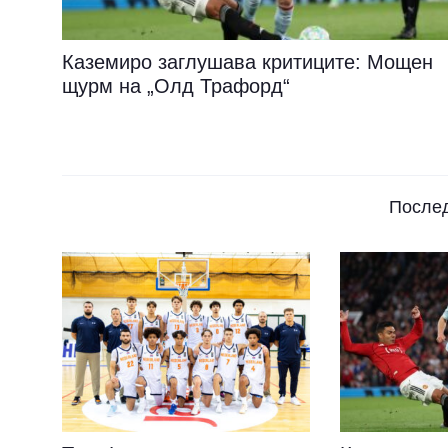
Каземиро заглушава критиците: Мощен
щурм на „Олд Трафорд“
После