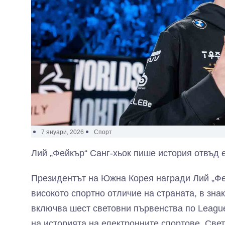
7 януари, 2026
Спорт
Лий „Фейкър“ Санг-хьок пише история отвъд е
Президентът на Южна Корея награди Лий „Фей
високото спортно отличие на страната, в зна
включва шест световни първенства по League
на историята на електронните спортове. Све