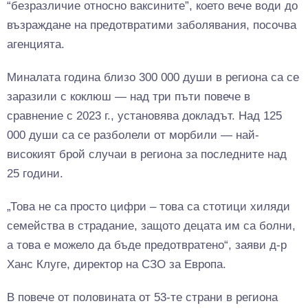
“безразличие относно ваксините”, което вече води до
възраждане на предотвратими заболявания, посочва
агенцията.
Миналата година близо 300 000 души в региона са се
заразили с коклюш — над три пъти повече в
сравнение с 2023 г., установява докладът. Над 125
000 души са се разболели от морбили — най-
високият брой случаи в региона за последните над
25 години.
„Това не са просто цифри – това са стотици хиляди
семейства в страдание, защото децата им са болни,
а това е можело да бъде предотвратено“, заяви д-р
Ханс Клуге, директор на СЗО за Европа.
В повече от половината от 53-те страни в региона