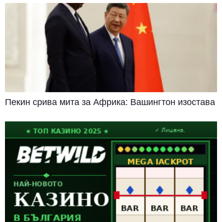
Пекин срива мита за Африка: Вашингтон изостава