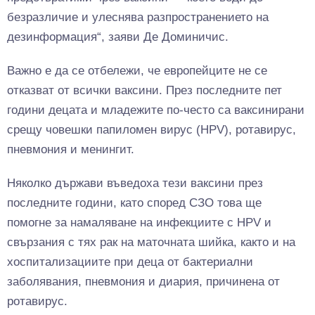
безразличие и улеснява разпространението на
дезинформация“, заяви Де Доминичис.
Важно е да се отбележи, че европейците не се
отказват от всички ваксини. През последните пет
години децата и младежите по-често са ваксинирани
срещу човешки папиломен вирус (HPV), ротавирус,
пневмония и менингит.
Няколко държави въведоха тези ваксини през
последните години, като според СЗО това ще
помогне за намаляване на инфекциите с HPV и
свързания с тях рак на маточната шийка, както и на
хоспитализациите при деца от бактериални
заболявания, пневмония и диария, причинена от
ротавирус.