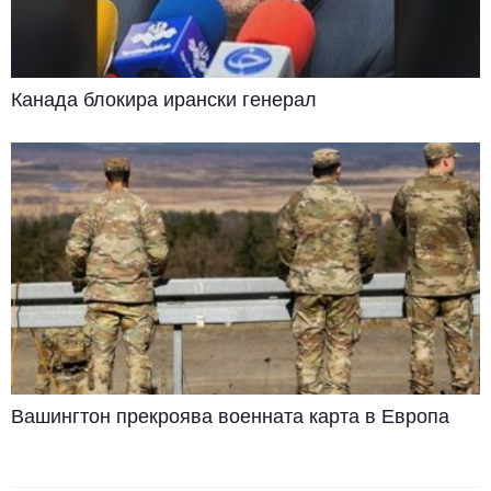
Канада блокира ирански генерал
Вашингтон прекроява военната карта в Европа