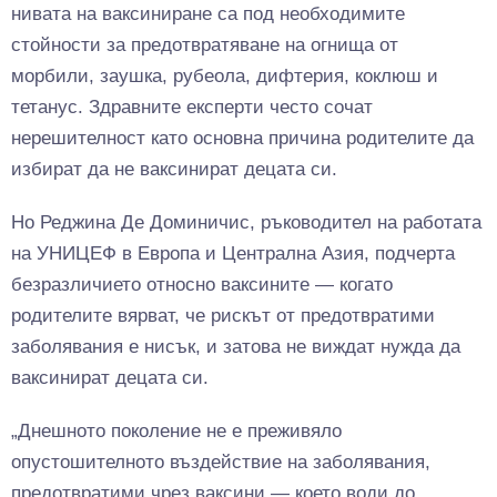
нивата на ваксиниране са под необходимите
стойности за предотвратяване на огнища от
морбили, заушка, рубеола, дифтерия, коклюш и
тетанус. Здравните експерти често сочат
нерешителност като основна причина родителите да
избират да не ваксинират децата си.
Но Реджина Де Доминичис, ръководител на работата
на УНИЦЕФ в Европа и Централна Азия, подчерта
безразличието относно ваксините — когато
родителите вярват, че рискът от предотвратими
заболявания е нисък, и затова не виждат нужда да
ваксинират децата си.
„Днешното поколение не е преживяло
опустошителното въздействие на заболявания,
предотвратими чрез ваксини — което води до