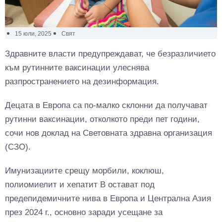
15 юли, 2025
Свят
Здравните власти предупреждават, че безразличието
към рутинните ваксинации улеснява
разпространението на дезинформация.
Децата в Европа са по-малко склонни да получават
рутинни ваксинации, отколкото преди пет години,
сочи нов доклад на Световната здравна организация
(СЗО).
Имунизациите срещу морбили, коклюш,
полиомиелит и хепатит B остават под
предепидемичните нива в Европа и Централна Азия
през 2024 г., основно заради усещане за