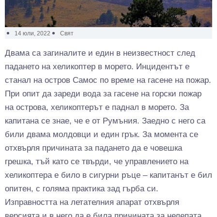
14 юли, 2022
Свят
Двама са загиналите и един в неизвестност след
падането на хеликоптер в морето. Инцидентът е
станал на остров Самос по време на гасене на пожар.
При опит да зареди вода за гасене на горски пожар
на острова, хеликоптерът е паднал в морето. За
капитана се знае, че е от Румъния. Заедно с него са
били двама молдовци и един грък. За момента се
отхвърля причината за падането да е човешка
грешка, тъй като се твърди, че управлението на
хеликоптера е било в сигурни ръце – капитанът е бил
опитен, с голяма практика зад гърба си.
Изправността на летателния апарат отхвърля
версията и в него да е била причината за нелепата