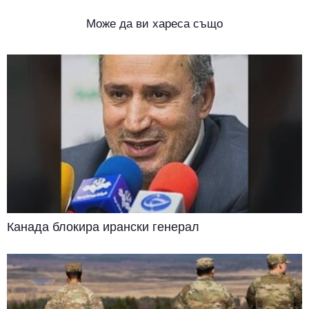
Може да ви хареса също
Канада блокира ирански генерал