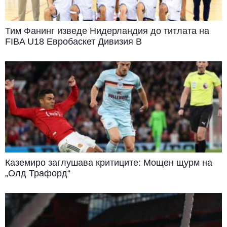
Тим Фанинг изведе Нидерландия до титлата на
FIBA U18 Евробаскет Дивизия B
Каземиро заглушава критиците: Мощен щурм на
„Олд Трафорд“