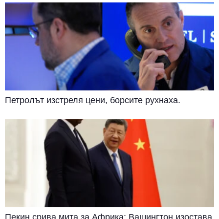
Петролът изстреля цени, борсите рухнаха.
Пекин срива мита за Африка: Вашингтон изостава