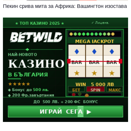
Пекин срива мита за Африка: Вашингтон изостава