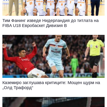
Тим Фанинг изведе Нидерландия до титлата на
FIBA U18 Евробаскет Дивизия B
Каземиро заглушава критиците: Мощен щурм на
„Олд Трафорд“