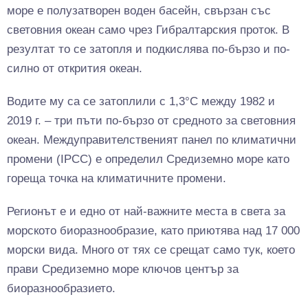
море е полузатворен воден басейн, свързан със
световния океан само чрез Гибралтарския проток. В
резултат то се затопля и подкислява по-бързо и по-
силно от открития океан.
Водите му са се затоплили с 1,3°C между 1982 и
2019 г. – три пъти по-бързо от средното за световния
океан. Междуправителственият панел по климатични
промени (IPCC) е определил Средиземно море като
гореща точка на климатичните промени.
Регионът е и едно от най-важните места в света за
морското биоразнообразие, като приютява над 17 000
морски вида. Много от тях се срещат само тук, което
прави Средиземно море ключов център за
биоразнообразието.