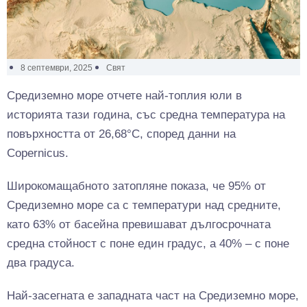
8 септември, 2025
Свят
Средиземно море отчете най-топлия юли в
историята тази година, със средна температура на
повърхността от 26,68°C, според данни на
Copernicus.
Широкомащабното затопляне показа, че 95% от
Средиземно море са с температури над средните,
като 63% от басейна превишават дългосрочната
средна стойност с поне един градус, а 40% – с поне
два градуса.
Най-засегната е западната част на Средиземно море,