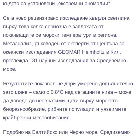
където са установени „екстремни аномалии“.
Сега ново рецензирано изследване хвърля светлина
върху това колко сериозна е заплахата от
покачващите се морски температури в региона.
Метаанализ, ръководен от експерти от Центъра за
океански изследвания GEOMAR Helmholtz в Кил,
преглежда 131 научни изследвания за Средиземно
море.
Резултатите показват, че дори умерено допълнително
затопляне – само с 0,8°C над сегашните нива – може
да доведе до необратими щети върху морското
биоразнообразие, рибните популации и уязвимите
крайбрежни местообитания.
Подобно на Балтийско или Черно море, Средиземно