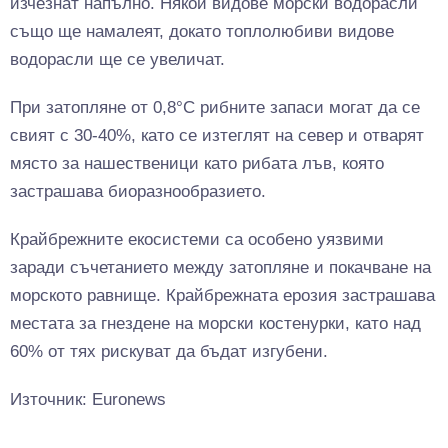
изчезнат напълно. Някои видове морски водорасли
също ще намалеят, докато топлолюбиви видове
водорасли ще се увеличат.
При затопляне от 0,8°C рибните запаси могат да се
свият с 30-40%, като се изтеглят на север и отварят
място за нашественици като рибата лъв, която
застрашава биоразнообразието.
Крайбрежните екосистеми са особено уязвими
заради съчетанието между затопляне и покачване на
морското равнище. Крайбрежната ерозия застрашава
местата за гнездене на морски костенурки, като над
60% от тях рискуват да бъдат изгубени.
Източник: Euronews