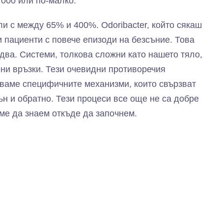
 000 или по-малко.
ли с между 65% и 400%. Odoribacter, който сякаш
 пациенти с повече епизоди на безсъние. Това
два. Системи, толкова сложни като нашето тяло,
ни връзки. Тези очевидни противоречия
ваме специфичните механизми, които свързват
ън и обратно. Тези процеси все още не са добре
ме да знаем откъде да започнем.