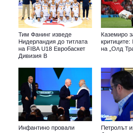
Тим Фанинг изведе
Каземиро з
Нидерландия до титлата
критиците
на FIBA U18 Евробаскет
на „Олд Тр
Дивизия B
Инфантино провали
Петролът и