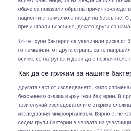
всички участници, 14 изглежда са били по-зас
обаче са показали обратна причинно-следстве
пациенти с по-малко епизоди на безсъние. С 
причинявали безсъние, докато други са нама
14-те групи бактерии са увеличили риска от 
го намалили, от друга страна, са го направил
всичко се натрупва и дори да е незначителен
Как да се грижим за нашите бакте
Другата част от изследването, както спомена
безсънието оказва върху тези бактерии. В п
този случай изследователите откриха сложна 
изследвания микроорганизъм. Вярно е, че ка
седем групи бактерии в червата на участници