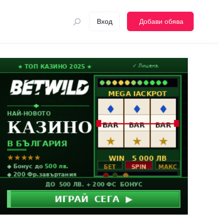
Вход
Добави обява