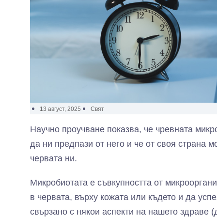
13 август, 2025
Свят
Научно проучване показва, че чревната микр
да ни предпази от него и че от своя страна 
червата ни.
Микробиотата е съвкупността от микрооргани
в червата, върху кожата или където и да усп
свързано с някои аспекти на нашето здраве 