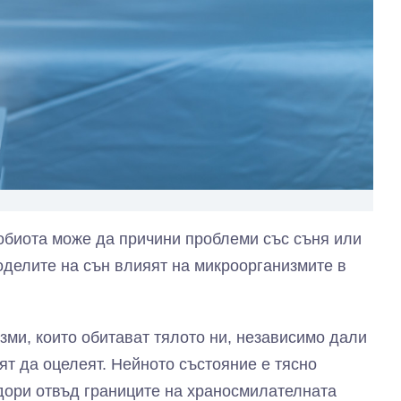
обиота може да причини проблеми със съня или
моделите на сън влияят на микроорганизмите в
зми, които обитават тялото ни, независимо дали
еят да оцелеят. Нейното състояние е тясно
(дори отвъд границите на храносмилателната