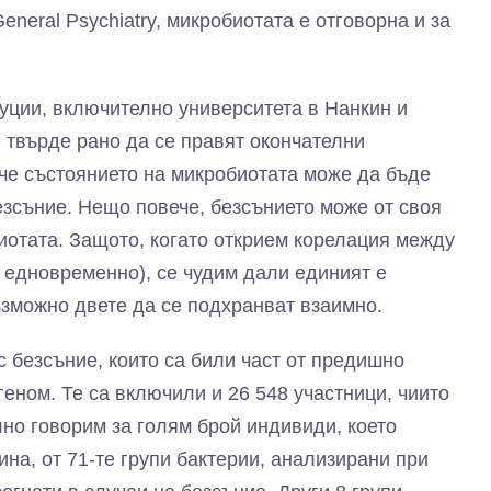
neral Psychiatry, микробиотата е отговорна и за
уции, включително университета в Нанкин и
 твърде рано да се правят окончателни
 че състоянието на микробиотата може да бъде
езсъние. Нещо повече, безсънието може от своя
иотата. Защото, когато открием корелация между
 едновременно), се чудим дали единият е
възможно двете да се подхранват взаимно.
с безсъние, които са били част от предишно
геном. Те са включили и 26 548 участници, чиито
но говорим за голям брой индивиди, което
на, от 71-те групи бактерии, анализирани при