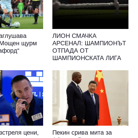
аглушава
ЛИОН СМАЧКА
: Мощен щурм
АРСЕНАЛ: ШАМПИОНЪТ
афорд“
ОТПАДА ОТ
ШАМПИОНСКАТА ЛИГА
зстреля цени,
Пекин срива мита за