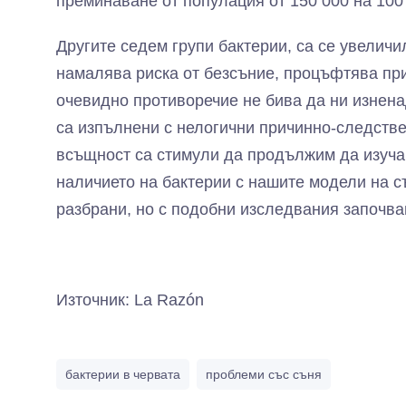
преминаване от популация от 150 000 на 100
Другите седем групи бактерии, са се увеличи
намалява риска от безсъние, процъфтява при
очевидно противоречие не бива да ни изнена
са изпълнени с нелогични причинно-следстве
всъщност са стимули да продължим да изуча
наличието на бактерии с нашите модели на с
разбрани, но с подобни изследвания започва
Източник: La Razón
бактерии в червата
проблеми със съня