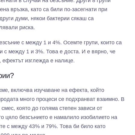
егнати в случаи на безсъние. Други 8 групи
на връзка, като са били по-засегнати при
други думи, някои бактерии сякаш са
лявали риска.
безсъние с между 1 и 4%. Осемте групи, които са
и с между 1 и 3%. Това е доста. И е вярно, че
, ефектът изглежда е налице.
рии?
хме, включва изучаване на ефекта, който
риродата много процеси се подхранват взаимно. В
смес, която до голяма степен зависи от
то цяло безсънието е намалило изобилието на
те с между 43% и 79%. Това би било като