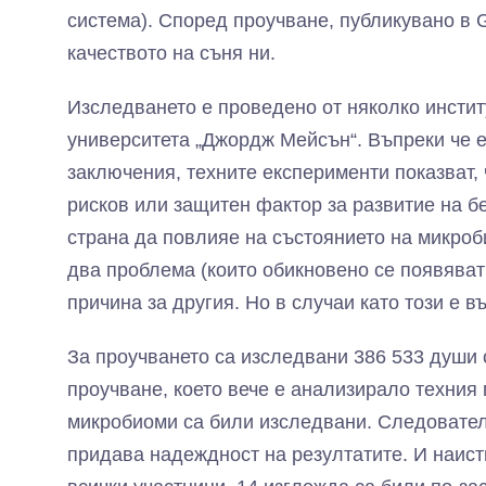
система). Според проучване, публикувано в Ge
качеството на съня ни.
Изследването е проведено от няколко инстит
университета „Джордж Мейсън“. Въпреки че е
заключения, техните експерименти показват,
рисков или защитен фактор за развитие на б
страна да повлияе на състоянието на микроб
два проблема (които обикновено се появяват
причина за другия. Но в случаи като този е 
За проучването са изследвани 386 533 души 
проучване, което вече е анализирало техния 
микробиоми са били изследвани. Следовател
придава надеждност на резултатите. И наисти