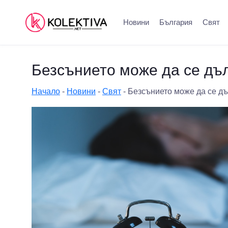
Новини
България
Свят
Безсънието може да се дъл
Начало
-
Новини
-
Свят
-
Безсънието може да се дъ